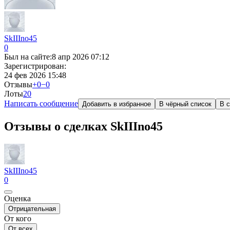
SkIIIno45
0
Был на сайте:
8 апр 2026 07:12
Зарегистрирован:
24 фев 2026 15:48
Отзывы
+0
−0
Лоты
2
0
Написать сообщение
Добавить в избранное
В чёрный список
В с
Отзывы о сделках SkIIIno45
SkIIIno45
0
Оценка
Отрицательная
От кого
От всех