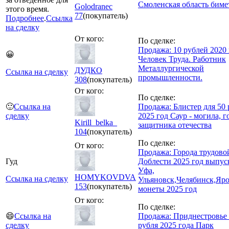
Смоленская область биме
Golodranec
этого время.
77
(покупатель)
Подробнее
.
Ссылка
на сделку
От кого:
По сделке:
Продажа: 10 рублей 2020 
😀
Человек Труда. Работник
Металлургической
ДУДКО
Ссылка на сделку
промышленности.
308
(покупатель)
От кого:
По сделке:
🙂
Ссылка на
Продажа: Блистер для 50
сделку
2025 год Саур - могила, г
Kirill_belka_
защитника отечества
104
(покупатель)
По сделке:
От кого:
Продажа: Города трудово
Гуд
Доблести 2025 год выпус
Уфа,
HOMYKOVDVA
Ссылка на сделку
Ульяновск,Челябинск,Яро
153
(покупатель)
монеты 2025 год
От кого:
По сделке:
😄
Ссылка на
Продажа: Приднестровье
сделку
рубля 2025 года Парк