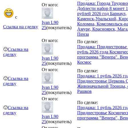
Продажа: Города Трудово
От кого:
Доблести набор 8 монет 
рублей 2026 год Барнаул,
с
Каменск-Уральский, Киро
Ivan L90
Коломна, Комсомольск-на
Ссылка на сделку
25
(покупатель)
Амуре, Красноярск, Мага
Пенза
От кого:
По сделке:
Продажа: Приднестровье
🙂
Ссылка на
рубль 2026 года Космиче
сделку
программа "Венера". Вене
Ivan L90
Космос
25
(покупатель)
От кого:
По сделке:
Продажа: 1 рубль 2026 го
🙂
Ссылка на
Приднестровье Церковь 
сделку
Живоначальной Троицы, 
Ivan L90
Рашков
25
(покупатель)
От кого:
По сделке:
🙂
Ссылка на
Продажа: 1 рубль 2026 го
сделку
Приднестровье Космичес
Ivan L90
программа "Венера", Вен
25
(покупатель)
От кого: