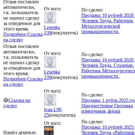
Отзыв поставлен
автоматически,
От кого:
По сделке:
т.к. пользователь
Продажа: 10 рублей 2020 
не оценил сделку
Человек Труда. Работник
за отведённое для
Металлургической
Lesenka
этого время.
промышленности.
239
(покупатель)
Подробнее
.
Ссылка
на сделку
Отзыв поставлен
автоматически,
От кого:
По сделке:
т.к. пользователь
Продажа: 10 рублей 2020 
не оценил сделку
Человек Труда. Сталевар.
за отведённое для
Работник Металлургичес
Lesenka
этого время.
промышленности.
239
(покупатель)
Подробнее
.
Ссылка
на сделку
От кого:
По сделке:
😄
Ссылка на
Продажа: 1 рубль 2025 го
сделку
Приднестровье Гвоздика
Ivan L90
изменчивая, флора
25
(покупатель)
По сделке:
От кого:
Продажа: 10 рублей 2025 
Нашёл дешевле.
Человек Труда «Работник