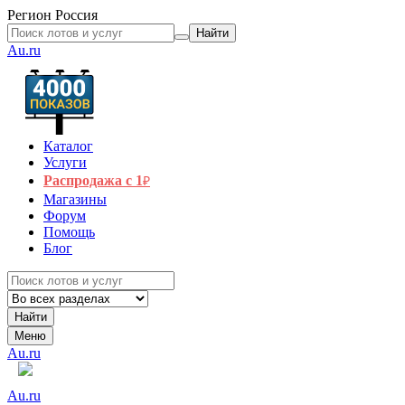
Регион
Россия
Найти
Au.ru
Каталог
Услуги
Распродажа с 1
₽
Магазины
Форум
Помощь
Блог
Найти
Меню
Au.ru
Au.ru