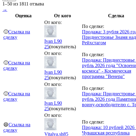
1–50 из 1811 отзыва
→
Оценка
От кого
Сделка
От кого:
По сделке:
🙂
Ссылка на
Продажа: 3 рубля 2026 го
сделку
Приднестровье Знамя над
Ivan L90
Рейхстагом
25
(покупатель)
От кого:
По сделке:
Продажа: Приднестровье
🙂
Ссылка на
рубль 2026 года "Освоен
сделку
космоса" - Космическая
Ivan L90
программа "Венера"
25
(покупатель)
От кого:
По сделке:
🙂
Ссылка на
Продажа: Приднестровье
сделку
рубль 2026 года Памятни
Ivan L90
воину-освободителю с. Т
25
(покупатель)
От кого:
По сделке:
😄
Ссылка на
Продажа: 10 рублей 2026
сделку
Чувашская республика
Vitalya.sh85