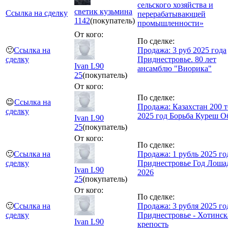
сельского хозяйства и
светик кузьмина
Ссылка на сделку
перерабатывающей
1142
(покупатель)
промышленности»
От кого:
По сделке:
🙂
Ссылка на
Продажа: 3 руб 2025 года
сделку
Приднестровье. 80 лет
Ivan L90
ансамблю "Виорика"
25
(покупатель)
От кого:
По сделке:
😉
Ссылка на
Продажа: Казахстан 200 т
сделку
2025 год Борьба Куреш 
Ivan L90
25
(покупатель)
От кого:
По сделке:
🙂
Ссылка на
Продажа: 1 рубль 2025 го
сделку
Приднестровье Год Лоша
Ivan L90
2026
25
(покупатель)
От кого:
По сделке:
🙂
Ссылка на
Продажа: 3 рубля 2025 го
сделку
Приднестровье - Хотинск
Ivan L90
крепость