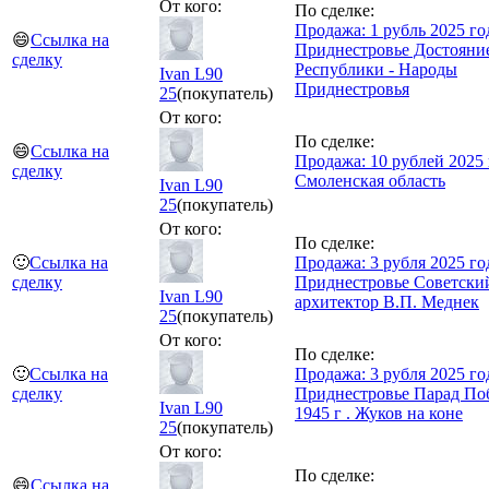
От кого:
По сделке:
Продажа: 1 рубль 2025 го
😄
Ссылка на
Приднестровье Достояни
сделку
Республики - Народы
Ivan L90
Приднестровья
25
(покупатель)
От кого:
По сделке:
😄
Ссылка на
Продажа: 10 рублей 2025 
сделку
Смоленская область
Ivan L90
25
(покупатель)
От кого:
По сделке:
🙂
Ссылка на
Продажа: 3 рубля 2025 го
сделку
Приднестровье Советски
Ivan L90
архитектор В.П. Меднек
25
(покупатель)
От кого:
По сделке:
🙂
Ссылка на
Продажа: 3 рубля 2025 го
сделку
Приднестровье Парад По
Ivan L90
1945 г . Жуков на коне
25
(покупатель)
От кого:
По сделке:
😄
Ссылка на