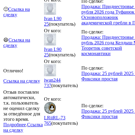
По сделке:
Продажа: Приднестровье
🙂
Ссылка на
рубля 2026 года Туфанюк 
сделку
Основоположник
Ivan L90
академической гребли в
25
(покупатель)
От кого:
По сделке:
Продажа: Приднестровье
😄
Ссылка на
рубль 2026 года Келдыш М
сделку
Теоретик советской
Ivan L90
космонавтики
25
(покупатель)
От кого:
По сделке:
Отлично!
Продажа: 25 рублей 2025 
Фиксики простая
iwan244
Ссылка на сделку
737
(покупатель)
Отзыв поставлен
автоматически,
От кого:
т.к. пользователь
По сделке:
не оценил сделку
Продажа: 25 рублей 2025 
за отведённое для
Фиксики простая
LRiiRL-73
этого время.
765
(покупатель)
Подробнее
.
Ссылка
на сделку