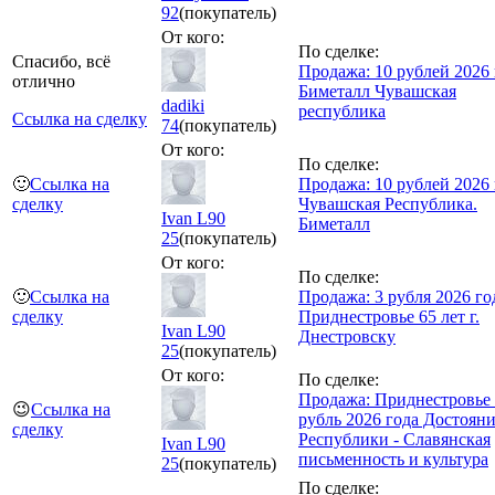
92
(покупатель)
От кого:
По сделке:
Спасибо, всё
Продажа: 10 рублей 2026 
отлично
Биметалл Чувашская
dadiki
республика
Ссылка на сделку
74
(покупатель)
От кого:
По сделке:
🙂
Ссылка на
Продажа: 10 рублей 2026 
сделку
Чувашская Республика.
Ivan L90
Биметалл
25
(покупатель)
От кого:
По сделке:
🙂
Ссылка на
Продажа: 3 рубля 2026 го
сделку
Приднестровье 65 лет г.
Ivan L90
Днестровску
25
(покупатель)
От кого:
По сделке:
Продажа: Приднестровье
😉
Ссылка на
рубль 2026 года Достоян
сделку
Республики - Славянская
Ivan L90
письменность и культура
25
(покупатель)
По сделке: