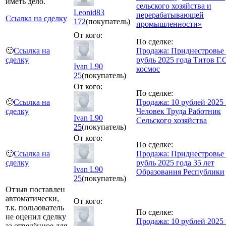
иметь дело.
сельского хозяйства и
Leonid83
перерабатывающей
Ссылка на сделку
172
(покупатель)
промышленности»
От кого:
По сделке:
🙂
Ссылка на
Продажа: Приднестровье
сделку
рубль 2025 года Титов Г.С
Ivan L90
космос
25
(покупатель)
От кого:
По сделке:
🙂
Ссылка на
Продажа: 10 рублей 2025 
сделку
Человек Труда Работник
Ivan L90
Сельского хозяйства
25
(покупатель)
От кого:
По сделке:
🙂
Ссылка на
Продажа: Приднестровье
сделку
рубль 2025 года 35 лет
Ivan L90
Образования Республики
25
(покупатель)
Отзыв поставлен
автоматически,
От кого:
т.к. пользователь
По сделке:
не оценил сделку
Продажа: 10 рублей 2025 
за отведённое для