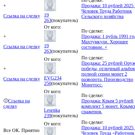
По сделке:
+
Продажа: 10 рублей 2025 
Человек Труда Работник
19
Ссылка на сделку
Сельского хозяйства
263
(покупатель)
От кого:
По сделке:
+
Продажа: 1 рубль 1991 го
Махтумкули. Хорошее
19
Ссылка на сделку
состояние. +
263
(покупатель)
По сделке:
От кого:
Продажа: 25 рублей Ору
+
победы, отличный альбом
полной серии монет 2
EVG234
Ссылка на сделку
разворота. Производство
250
(покупатель)
Монетосс.
От кого:
По сделке:
🙂
Ссылка на
Продажа: Крым 5 рублей
сделку
комплект 5 монет. Крымс
Lesenka
сражения.
239
(покупатель)
По сделке:
От кого:
Продажа: 10 рублей 2025 
Все ОК. Приятно
Человек Труда «Работник