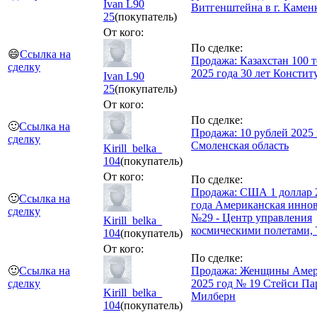
Ivan L90
Витгенштейна в г. Камен
25
(покупатель)
От кого:
По сделке:
😄
Ссылка на
Продажа: Казахстан 100 т
сделку
2025 года 30 лет Консти
Ivan L90
25
(покупатель)
От кого:
По сделке:
🙂
Ссылка на
Продажа: 10 рублей 2025 
сделку
Смоленская область
Kirill_belka_
104
(покупатель)
От кого:
По сделке:
Продажа: США 1 доллар 
🙂
Ссылка на
года Американская инно
сделку
№29 - Центр управления
Kirill_belka_
космическими полетами, 
104
(покупатель)
От кого:
По сделке:
🙂
Ссылка на
Продажа: Женщины Аме
сделку
2025 год № 19 Стейси Па
Kirill_belka_
Милберн
104
(покупатель)