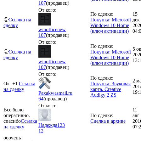
107
(продавец)
От кого:
По сделке:
15
🙂
Ссылка на
Покупка: Microsoft
дек
сделку
Windows 10 Home
202
winofficenew
(ключ активации)
04:
107
(продавец)
От кого:
По сделке:
5 о
🙂
Ссылка на
Покупка: Microsoft
202
сделку
Windows 10 Home
13:
winofficenew
(ключ активации)
107
(продавец)
От кого:
По сделке:
2 м
Ок. +1
Ссылка
Покупка: Звуковая
201
на сделку
карта. Creative
19:
Paxakwasmail.ru
Audigy 2 ZS
64
(продавец)
От кого:
Все было
11
оперативно.
По сделке:
авг
спасибо
Ссылка
Сделка в архиве
201
Надежда123
на сделку
07:
12
ооочень