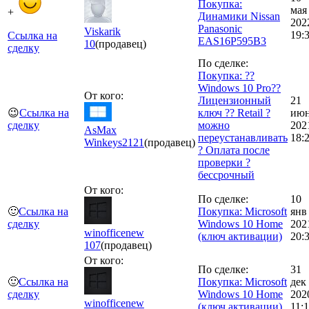
Покупка:
мая
+
Динамики Nissan
202
Panasonic
Viskarik
19:
Ссылка на
EAS16P595B3
10
(продавец)
сделку
По сделке:
Покупка: ??
Windows 10 Pro??
От кого:
Лицензионный
21
😉
Ссылка на
ключ ?? Retail ?
ию
сделку
можно
202
AsMax
переустанавливать
18:
Winkeys
2121
(продавец)
? Оплата после
проверки ?
бессрочный
От кого:
По сделке:
10
🙂
Ссылка на
Покупка: Microsoft
янв
сделку
Windows 10 Home
202
winofficenew
(ключ активации)
20:
107
(продавец)
От кого:
По сделке:
31
🙂
Ссылка на
Покупка: Microsoft
дек
сделку
Windows 10 Home
202
winofficenew
(ключ активации)
11: