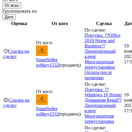
От всех
Группировать по
Дате
Оценка
От кого
Сделка
Да
По сделке:
Покупка: ??Office
2019 Home and
От кого:
Business??
19
🙂
Ссылка на
Лицензионный
ноя
сделку
ключ/
202
SmartSeller
Многократная
17:
softkey
1532
(продавец)
переустановка/
Оплата после
проверки
По сделке:
Покупка: ??
От кого:
Windows 10 Home/
19
😉
Ссылка на
Домашняя Retail??
ноя
сделку
Лицензионный
202
SmartSeller
ключ/
17:
softkey
1532
(продавец)
Многократная
переустановка
По сделке: