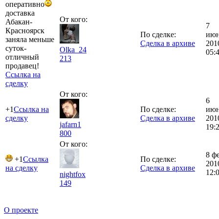
оперативно
доставка
От кого:
Абакан-
7
Красноярск
По сделке:
ию
заняла меньше
Сделка в архиве
201
суток-
Olka_24
05:
отличный
213
продавец!
Ссылка на
сделку
От кого:
6
+1
Ссылка на
По сделке:
ию
сделку
Сделка в архиве
201
jafarn1
19:
800
От кого:
8 ф
+1
Ссылка
По сделке:
201
на сделку
Сделка в архиве
12:
nightfox
149
О проекте