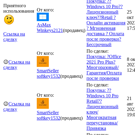
Покупка: ??
Приятного
Windows 10 Pro??
От кого:
использования
Лицензионный
25
ключ??Retail ?
окт
Онлайн активация
202
AsMax
? Мгновенная
17:
Winkeys
2121
(продавец)
доставка ? Оплата
Ссылка на
после проверки?
сделку
Бессрочный
По сделке:
От кого:
Покупка: ?Office
8 о
😉
Ссылка на
2021 Pro Plus?
202
сделку
Многоразовый/
12:
SmartSeller
Гарантия/Оплата
softkey
1532
(продавец)
после проверки
По сделке:
Покупка: ??
От кого:
Windows 10 Pro
21
Retail??
😉
Ссылка на
авг
Лицензионный
сделку
202
ключ/
SmartSeller
19:
Многократная
softkey
1532
(продавец)
переустановка/
Привязка
По сделке: