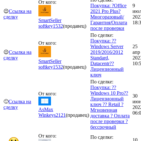
От кого:
Покупка: ?Office
9
😉
Ссылка на
2021 Pro Plus?
июл
сделку
Многоразовый/
202
SmartSeller
Гарантия/Оплата
18:
softkey
1532
(продавец)
после проверки
По сделке:
Покупка: ??
От кого:
Windows Server
25
😉
Ссылка на
2019/2016/2012
апр
сделку
Standard,
202
SmartSeller
Datacentr??
10:
softkey
1532
(продавец)
Лицензионный
ключ
По сделке:
Покупка: ??
Windows 10 Pro??
От кого:
30
Лицензионный
🙂
Ссылка на
ию
ключ ?? Retail ?
сделку
202
AsMax
Мгновенная
06:
Winkeys
2121
(продавец)
доставка ? Оплата
после проверки ?
бессрочный
От кого:
По сделке:
10