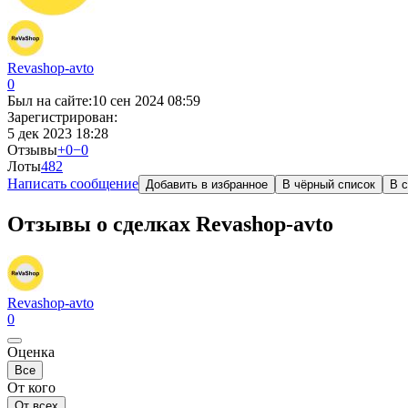
Revashop-avto
0
Был на сайте:
10 сен 2024 08:59
Зарегистрирован:
5 дек 2023 18:28
Отзывы
+0
−0
Лоты
48
2
Написать сообщение
Добавить в избранное
В чёрный список
В с
Отзывы о сделках Revashop-avto
Revashop-avto
0
Оценка
Все
От кого
От всех