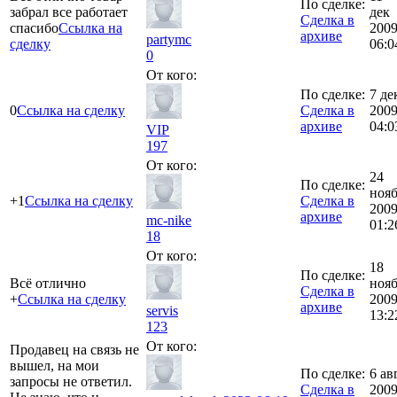
По сделке:
забрал все работает
дек
Сделка в
спасибо
Ссылка на
200
архиве
partymc
сделку
06:0
0
От кого:
По сделке:
7 де
0
Ссылка на сделку
Сделка в
200
архиве
04:0
VIP
197
От кого:
24
По сделке:
ноя
+1
Ссылка на сделку
Сделка в
200
архиве
mc-nike
01:2
18
От кого:
18
По сделке:
Всё отлично
ноя
Сделка в
+
Ссылка на сделку
200
архиве
servis
13:2
123
От кого:
Продавец на связь не
вышел, на мои
По сделке:
6 ав
запросы не ответил.
Сделка в
200