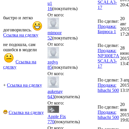
SCALA3-
u1
20:4
17
16
(покупатель)
От кого:
быстро и легко
20
По сделке:
авг
Продажа:
201
договорились.
Бирюса 1
mimoor
17:2
Ссылка на сделку
52
(покупатель)
От кого:
не подошла, сам
По сделке:
28
ошибся в модели
Продажа:
июн
NP300E7A
201
SCALA3-
Ссылка на
zedys
13:4
17
сделку
85
(покупатель)
От кого:
По сделке:
3 ап
+
Ссылка на сделку
Продажа:
201
hihachi 500
13:1
aukenay
643
(покупатель)
От кого:
20
По сделке:
янв
Продажа:
Ссылка на сделку
201
Apple Fix
hihachi 500
19:0
770
(покупатель)
От кого: