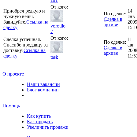
191
От кого:
Приобрел редкую и
14
По сделке:
нужную вещч.
янв
Сделка в
Завидуйте.
Ссылка на
200
архиве
vorotilo
сделку
15:1
7
От кого:
Сделка успешная.
11
По сделке:
Спасибо продавцу за
авг
Сделка в
доставку!
Ссылка на
200
архиве
сделку
11:5
task
О проекте
Наши вакансии
Блог компании
Помощь
Как купить
Как продать
Увеличить продажи