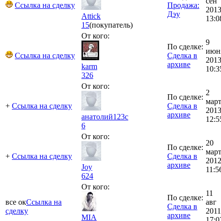
сен
Ссылка на сделку
Продажа:
201
Дэу
Attick
13:0
15
(покупатель)
От кого:
9
По сделке:
июн
Ссылка на сделку
Сделка в
201
архиве
karm
10:3
326
От кого:
2
По сделке:
мар
+
Ссылка на сделку
Сделка в
201
архиве
анатолий123с
12:5
6
От кого:
20
По сделке:
мар
+
Ссылка на сделку
Сделка в
201
архиве
Joy
11:5
624
От кого:
11
По сделке:
все ок
Ссылка на
авг
Сделка в
сделку
2011
архиве
MIA
17:0