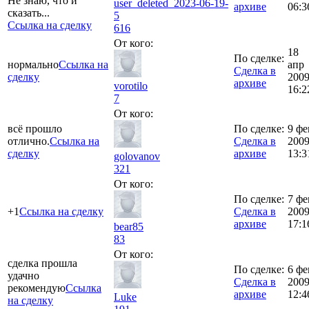
Не знаю, что и
user_deleted_2023-06-19-
архиве
06:3
сказать...
5
Ссылка на сделку
616
От кого:
18
По сделке:
нормально
Ссылка на
апр
Сделка в
сделку
200
архиве
vorotilo
16:2
7
От кого:
всё прошло
По сделке:
9 фе
отлично.
Ссылка на
Сделка в
200
сделку
архиве
13:3
golovanov
321
От кого:
По сделке:
7 фе
+1
Ссылка на сделку
Сделка в
200
архиве
17:1
bear85
83
От кого:
сделка прошла
По сделке:
6 фе
удачно
Сделка в
200
рекомендую
Ссылка
архиве
12:4
Luke
на сделку