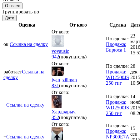
От всех
Группировать по
Дате
Оценка
От кого
Сделка
Дат
От кого:
23
По сделке:
мар
ок
Ссылка на сделку
Продажа:
201
Бирюса 1
vovausic
15:5
942
(покупатель)
От кого:
По сделке:
28
работает
Ссылка на
Продажа:
дек
сделку
WD2500JS
201
ivan_zillman
250 гиг
10:5
831
(покупатель)
От кого:
По сделке:
14
Продажа:
ноя
+
Ссылка на сделку
WD2500JS
201
Хардварыч
250 гиг
08:2
352
(покупатель)
От кого:
По сделке:
15
Продажа:
сен
+
Ссылка на сделку
NP300E7A
201