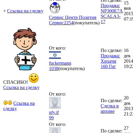
По сделке:
15
Продажа:
янв
+
Ссылка на сделку
NP300E7A
201
SCALA3-
Сервис Центр Позитив
07:1
17
Сервис
2254
(покупатель)
От кого:
По сделке:
16
Продажа:
дек
Хиxaчи
201
fuckermann
160 Гиг
19:2
1038
(покупатель)
СПАСИБО!
Ссылка на сделку
От кого:
20
По сделке:
Ссылка на
дек
Сделка в
сделку
201
архиве
nfy.if
21:2
99
От кого:
27
По сделке: