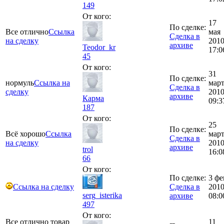
149
От кого:
17
По сделке:
Все отлично
Ссылка
мая
Сделка в
на сделку
201
архиве
Teodor_kr
17:0
45
От кого:
31
По сделке:
нормуль
Ссылка на
мар
Сделка в
сделку
201
архиве
Карма
09:3
187
От кого:
25
По сделке:
Всё хорошо
Ссылка
мар
Сделка в
на сделку
201
архиве
trol
16:0
66
От кого:
По сделке:
3 фе
Ссылка на сделку
Сделка в
201
serg_isterika
архиве
08:0
497
От кого:
Все отлично товар
11