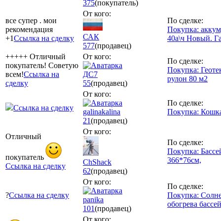
375
(покупатель)
От кого:
все супер . мои
По сделке:
рекомендация
Покупка: аккум
САК
+1
Ссылка на сделку
40a\ч Новый. Г
577
(продавец)
+++++ Отличный
От кого:
По сделке:
покупатель! Советую
Покупка: Геоте
всем!
Ссылка на
ДС7
рулон 80 м2
сделку
55
(продавец)
От кого:
По сделке:
Ссылка на сделку
galinakalina
Покупка: Кошка
21
(продавец)
От кого:
Отличный
По сделке:
Покупка: Бассе
покупатель
366*76см,
ChShack
Ссылка на сделку
62
(продавец)
От кого:
По сделке:
?
Ссылка на сделку
Покупка: Солне
panika
обогрева бассе
101
(продавец)
От кого: