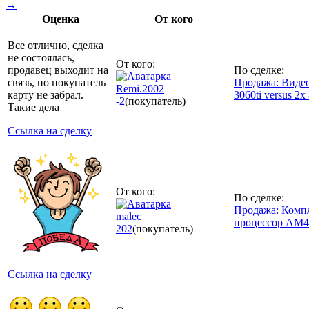
→
Оценка
От кого
Все отлично, сделка
не состоялась,
От кого:
продавец выходит на
По сделке:
связь, но покупатель
Продажа: Видео
Remi.2002
карту не забрал.
3060ti versus 2x
-2
(покупатель)
Такие дела
Ссылка на сделку
От кого:
По сделке:
Продажа: Компл
malec
процессор AM4
202
(покупатель)
Ссылка на сделку