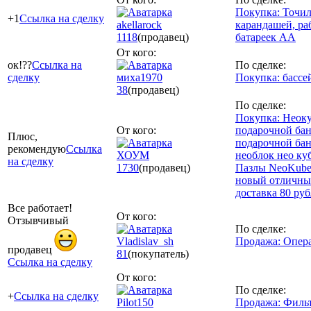
Покупка: Точил
+1
Ссылка на сделку
akellarock
карандашей, ра
1118
(продавец)
батареек АА
От кого:
ок!??
Ссылка на
По сделке:
сделку
миха1970
Покупка: бассе
38
(продавец)
По сделке:
Покупка: Неоку
От кого:
подарочной бан
Плюс,
подарочной бан
рекомендую
Ссылка
ХОУМ
необлок нео к
на сделку
1730
(продавец)
Пазлы NeoKube
новый отличны
доставка 80 ру
Все работает!
От кого:
Отзывчивый
По сделке:
Vladislav_sh
Продажа: Опера
продавец
81
(покупатель)
Ссылка на сделку
От кого:
По сделке:
+
Ссылка на сделку
Pilot150
Продажа: Фильт