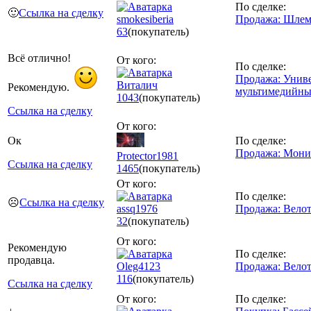
По сделке:
🙂
Ссылка на сделку
smokesiberia
Продажа: Шлем 
63
(покупатель)
Всё отлично!
От кого:
По сделке:
Продажа: Унив
Виталич
Рекомендую.
мультимедийны
1043
(покупатель)
Ссылка на сделку
От кого:
Ок
По сделке:
Продажа: Мони
Protector1981
Ссылка на сделку
1465
(покупатель)
От кого:
По сделке:
☹️
Ссылка на сделку
assq1976
Продажа: Вело
32
(покупатель)
От кого:
Рекомендую
По сделке:
продавца.
Oleg4123
Продажа: Вело
116
(покупатель)
Ссылка на сделку
От кого:
По сделке: