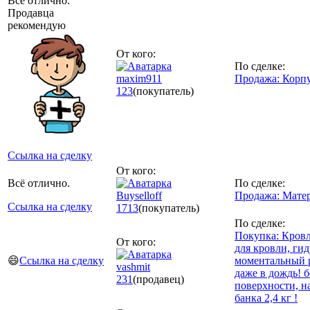
Все отлично.
Продавца
рекомендую
От кого:
По сделке:
maxim911
Продажа: Корп
123
(покупатель)
Ссылка на сделку
От кого:
Всё отлично.
По сделке:
Buyselloff
Продажа: Матер
Ссылка на сделку
1713
(покупатель)
По сделке:
Покупка: Кровл
От кого:
для кровли, ги
😄
Ссылка на сделку
моментальный 
vashmit
даже в дождь! 
231
(продавец)
поверхности, н
банка 2,4 кг !