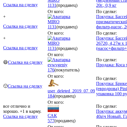
MIRO
(медленный стаб
Ссылка на сделку
1131
(продавец)
20г., 0,9 кг
От кого:
По сделке:
+
Покупка: Басс
MIRO
призматически
Ссылка на сделку
1131
(продавец)
фильтр-насос, 
От кого:
По сделке:
+
Покупка: Басс
MIRO
26720, 4,27м x 
Ссылка на сделку
1131
(продавец)
(насос+фильтр
От кого:
По сделке:
😄
Ссылка на сделку
evwvgeniy
Продажа: Коса
176
(покупатель)
От кого:
По сделке:
Покупка: Брик
🙂
Ссылка на сделку
(евродрова) Pin
user_deleted_2019_07_09
упаковка 100 ру
184
(продавец)
От кого:
все отлично и
По сделке:
хорошо. +1 в карму.
Покупка: аккум
САК
Ссылка на сделку
40a\ч Новый. Г
577
(продавец)
От кого:
По сделке: