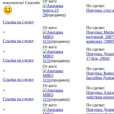
От кого:
покупатель! Спасибо
По сделке:
belaya-23
Покупка: стол
29
(продавец)
Ссылка на сделку
От кого:
По сделке:
+
Покупка: Матр
MIRO
надувной, 188*7
Ссылка на сделку
1131
(продавец)
комплект, 5989
От кого:
По сделке:
+
Покупка: Дозат
MIRO
17,8см, 29041
Ссылка на сделку
1131
(продавец)
От кого:
По сделке:
+
Покупка: Компл
MIRO
бассейна Дэлю
Ссылка на сделку
1131
(продавец)
От кого:
По сделке:
+
Покупка: Альг
MIRO
действия непен
Ссылка на сделку
1131
(продавец)
От кого:
По сделке:
+
Покупка: Дези