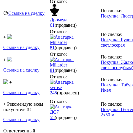
От кого:
По сделке:
😉
Ссылка на сделку
Покупка: Люстр
Дромеда
61
(продавец)
От кого:
По сделке:
+
Покупка: Рулон
Miliarder
светлосерая
Ссылка на сделку
81
(продавец)
От кого:
По сделке:
+
Покупка: Жалюз
Miliarder
светлоголубым)
Ссылка на сделку
81
(продавец)
От кого:
По сделке:
+
Покупка: Табур
svrose
Икея
Ссылка на сделку
245
(продавец)
От кого:
+ Рекомендую всем
По сделке:
покупателя!!!
Покупка: Геоте
ДС7
2х50 м.
55
(продавец)
Ссылка на сделку
Ответственный