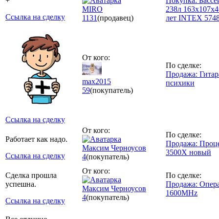
+
Покупка: Басс
MIRO
238л 163x107x4
Ссылка на сделку
1131
(продавец)
лет INTEX 574
От кого:
По сделке:
Продажа: Гитар
max2015
психики
59
(покупатель)
Ссылка на сделку
От кого:
По сделке:
Работает как надо.
Продажа: Проц
Максим Черноусов
3500X новый
Ссылка на сделку
4
(покупатель)
От кого:
Сделка прошла
По сделке:
успешна.
Продажа: Опер
Максим Черноусов
1600MHz
4
(покупатель)
Ссылка на сделку