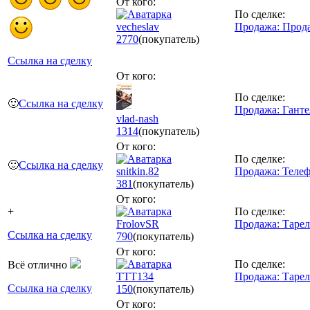
От кого:
По сделке:
vecheslav
Продажа: Прода
2770
(покупатель)
Ссылка на сделку
От кого:
По сделке:
🙂
Ссылка на сделку
Продажа: Ганте
vlad-nash
1314
(покупатель)
От кого:
По сделке:
🙂
Ссылка на сделку
snitkin.82
Продажа: Теле
381
(покупатель)
От кого:
+
По сделке:
FrolovSR
Продажа: Тарел
Ссылка на сделку
790
(покупатель)
От кого:
По сделке:
Всё отлично
ТТТ134
Продажа: Тарел
Ссылка на сделку
150
(покупатель)
От кого: