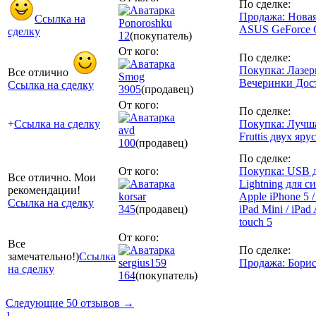
По сделке:
Продажа: Новая
Ссылка на
Ponoroshku
ASUS GeForce 
сделку
12
(покупатель)
От кого:
По сделке:
Покупка: Лазер
Все отлично
Smog
Вечеринки Дост
Ссылка на сделку
3905
(продавец)
От кого:
По сделке:
+
Ссылка на сделку
Покупка: Лучша
avd
Fruttis двух яр
100
(продавец)
По сделке:
От кого:
Покупка: USB д
Все отлично. Мои
Lightning для 
рекомендации!
korsar
Apple iPhone 5 / 
Ссылка на сделку
345
(продавец)
iPad Mini / iPad 
touch 5
От кого:
Все
По сделке:
замечательно!)
Ссылка
sergius159
Продажа: Бори
на сделку
164
(покупатель)
Следующие 50 отзывов →
1