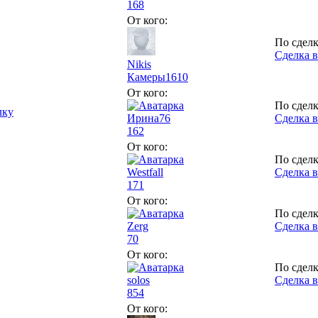
168
От кого:
По сделк
Сделка в
Nikis
Камеры
1610
От кого:
По сделк
лку
Ирина76
Сделка в
162
От кого:
По сделк
Westfall
Сделка в
171
От кого:
По сделк
Zerg
Сделка в
70
От кого:
По сделк
solos
Сделка в
854
От кого: