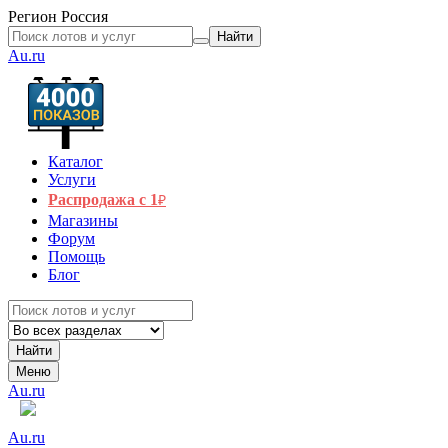
Регион
Россия
Найти
Au.ru
Каталог
Услуги
Распродажа с 1
₽
Магазины
Форум
Помощь
Блог
Найти
Меню
Au.ru
Au.ru