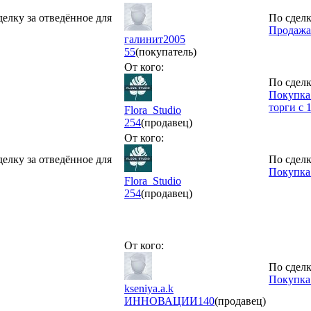
делку за отведённое для
По сделк
Продажа:
галинит2005
55
(покупатель)
От кого:
По сделк
Покупка:
торги с 
Flora_Studio
254
(продавец)
От кого:
делку за отведённое для
По сделк
Покупка:
Flora_Studio
254
(продавец)
От кого:
По сделк
Покупка
kseniya.a.k
ИННОВАЦИИ
140
(продавец)