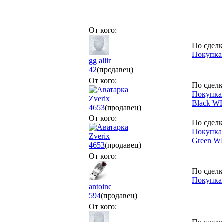
От кого:
По сделк
Покупка:
gg allin
42
(продавец)
От кого:
По сделк
Покупка:
Zverix
Black W
4653
(продавец)
От кого:
По сделк
Покупка:
Zverix
Green W
4653
(продавец)
От кого:
По сделк
Покупка
antoine
594
(продавец)
От кого:
По сделк