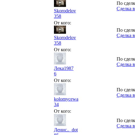
По сделк
Сделка в
Skorodelov
358
От кого:
По сделк
Сделка в
Skorodelov
358
От кого:
По сделк
Сделка в
Лека1987
6
От кого:
По сделк
Сделка в
kolomycewa
34
От кого:
По сделк
Сделка в
Денис.._dot