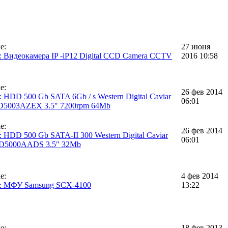
е:
27 июня
 Видеокамера IP -iP12 Digital CCD Camera CCTV
2016 10:58
е:
26 фев 2014
 HDD 500 Gb SATA 6Gb / s Western Digital Caviar
06:01
D5003AZEX 3.5" 7200rpm 64Mb
е:
26 фев 2014
 HDD 500 Gb SATA-II 300 Western Digital Caviar
06:01
D5000AADS 3.5" 32Mb
е:
4 фев 2014
: МФУ Samsung SCX-4100
13:22
е:
18 фев 2013