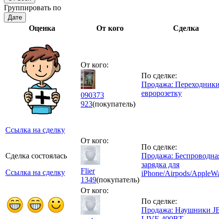
Группировать по
Дате
Оценка
От кого
Сделка
От кого:
По сделке:
Продажа: Переходники
евророзетку
090373
923
(покупатель)
Ссылка на сделку
От кого:
По сделке:
Сделка состоялась
Продажа: Беспроводна
зарядка для
Flier
Ссылка на сделку
iPhone/Airpods/AppleW
1349
(покупатель)
От кого:
По сделке:
Продажа: Наушники J
LIVE 400BT