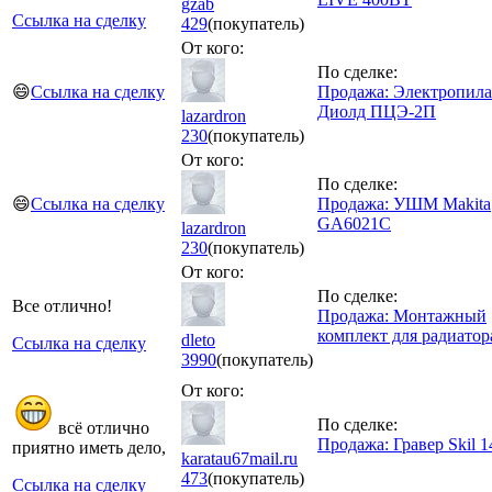
gzab
Ссылка на сделку
429
(покупатель)
От кого:
По сделке:
😄
Ссылка на сделку
Продажа: Электропила
Диолд ПЦЭ-2П
lazardron
230
(покупатель)
От кого:
По сделке:
😄
Ссылка на сделку
Продажа: УШМ Makita
GA6021C
lazardron
230
(покупатель)
От кого:
По сделке:
Все отлично!
Продажа: Монтажный
комплект для радиатор
dleto
Ссылка на сделку
3990
(покупатель)
От кого:
По сделке:
всё отлично
Продажа: Гравер Skil 1
приятно иметь дело,
karatau67mail.ru
473
(покупатель)
Ссылка на сделку