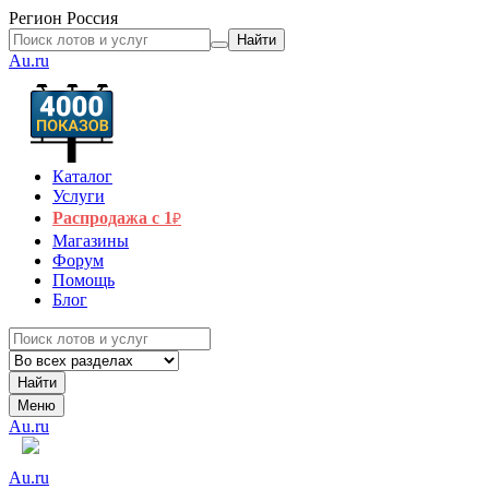
Регион
Россия
Найти
Au.ru
Каталог
Услуги
Распродажа с 1
₽
Магазины
Форум
Помощь
Блог
Найти
Меню
Au.ru
Au.ru