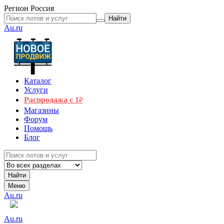
Регион
Россия
Найти
Au.ru
Каталог
Услуги
Распродажа с 1
₽
Магазины
Форум
Помощь
Блог
Найти
Меню
Au.ru
Au.ru