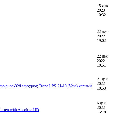
15 янв
2023
10:32
22 дек
2022
19:02
22 дек
2022
10:51
21 дек
2022
;quot;-32&amp;quot; Trone LPS 21-10 (Vesa) черный
10:53
6 дек
2022
isten with Absolute HD
15:18