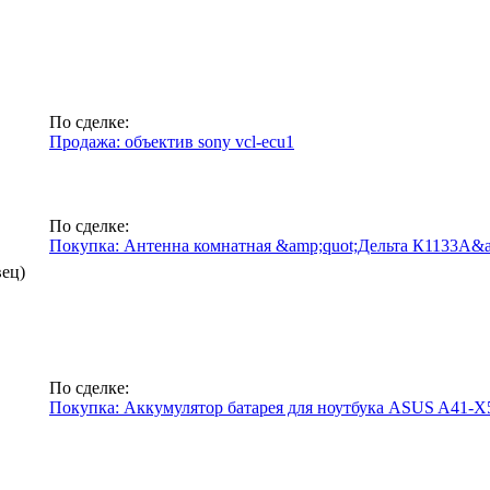
По сделке:
Продажа: объектив sony vcl-ecu1
По сделке:
Покупка: Антенна комнатная &amp;quot;Дельта К1133А&am
вец)
По сделке:
Покупка: Аккумулятор батарея для ноутбука ASUS A41-