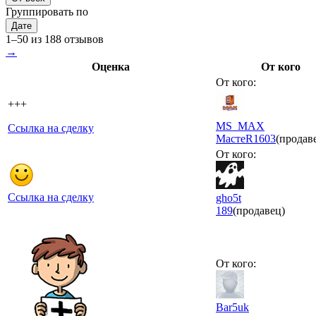
Группировать по
Дате
1–50 из 188 отзывов
→
Оценка
От кого
От кого:
+++
MS_MAX
Ссылка на сделку
МастеR
1603
(продав
От кого:
Ссылка на сделку
gho5t
189
(продавец)
От кого:
Bar5uk