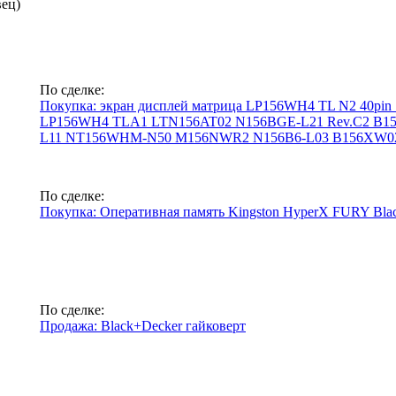
вец)
По сделке:
Покупка: экран дисплей матрица LP156WH4 TL N2 40pi
LP156WH4 TLA1 LTN156AT02 N156BGE-L21 Rev.C2 B1
L11 NT156WHM-N50 M156NWR2 N156B6-L03 B156XW02
По сделке:
Покупка: Оперативная память Kingston HyperX FURY Bla
По сделке:
Продажа: Black+Decker гайковерт