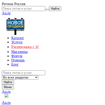
Регион
Россия
Найти
Au.ru
Каталог
Услуги
Распродажа с 1
₽
Магазины
Форум
Помощь
Блог
Найти
Меню
Au.ru
Au.ru