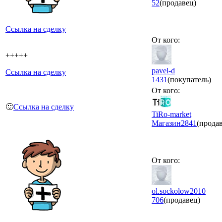
52
(продавец)
Ссылка на сделку
От кого:
+++++
pavel-d
Ссылка на сделку
1431
(покупатель)
От кого:
🙂
Ссылка на сделку
TiRo-market
Магазин
2841
(прода
От кого:
ol.sockolow2010
706
(продавец)