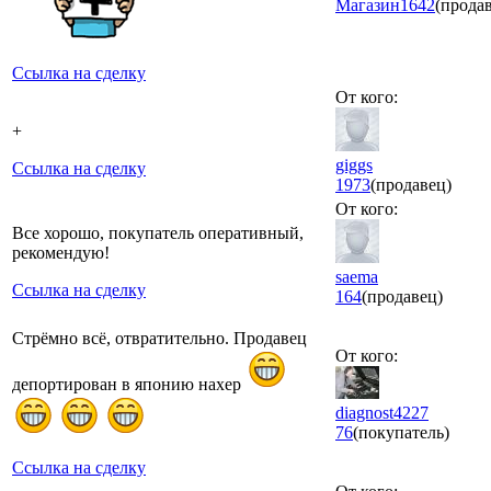
Магазин
1642
(прода
Ссылка на сделку
От кого:
+
giggs
Ссылка на сделку
1973
(продавец)
От кого:
Все хорошо, покупатель оперативный,
рекомендую!
saema
Ссылка на сделку
164
(продавец)
Стрёмно всё, отвратительно. Продавец
От кого:
депортирован в японию нахер
diagnost4227
76
(покупатель)
Ссылка на сделку