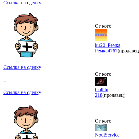
Ссылка на сделку
От кого:
kir20_Ремка
Ремка
4767
(продавец
Ссылка на сделку
От кого:
+
Collthi
Ссылка на сделку
218
(продавец)
От кого:
NoutService