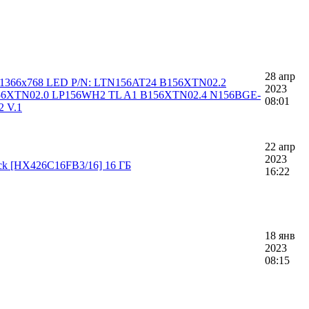
28 апр
n 1366x768 LED P/N: LTN156AT24 B156XTN02.2
2023
56XTN02.0 LP156WH2 TL A1 B156XTN02.4 N156BGE-
08:01
 V.1
22 апр
2023
ck [HX426C16FB3/16] 16 ГБ
16:22
18 янв
2023
08:15