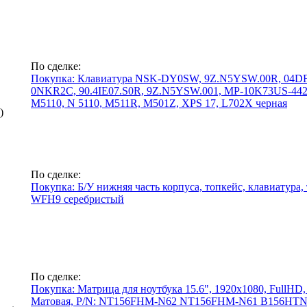
По сделке:
Покупка: Клавиатура NSK-DY0SW, 9Z.N5YSW.00R, 04
0NKR2C, 90.4IE07.S0R, 9Z.N5YSW.001, MP-10K73US-442, 90
M5110, N 5110, M511R, M501Z, XPS 17, L702X черная
)
По сделке:
Покупка: Б/У нижняя часть корпуса, топкейс, клавиатур
WFH9 серебристый
По сделке:
Покупка: Матрица для ноутбука 15.6", 1920x1080, FullHD,
Матовая, P/N: NT156FHM-N62 NT156FHM-N61 B156HT