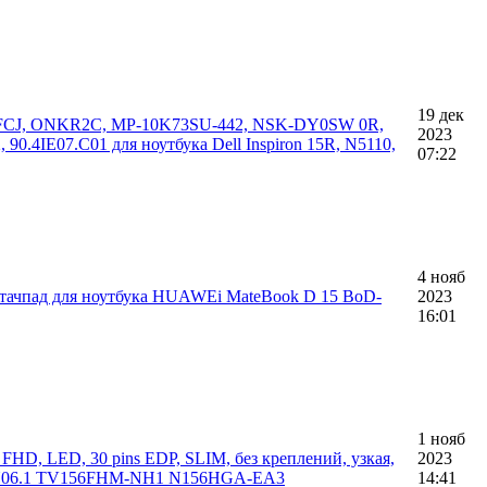
19 дек
DFCJ, ONKR2C, MP-10K73SU-442, NSK-DY0SW 0R,
2023
.4IE07.C01 для ноутбука Dell Inspiron 15R, N5110,
07:22
4 нояб
а, тачпад для ноутбука HUAWEi MateBook D 15 BoD-
2023
16:01
1 нояб
 FHD, LED, 30 pins EDP, SLIM, без креплений, узкая,
2023
N06.1 TV156FHM-NH1 N156HGA-EA3
14:41