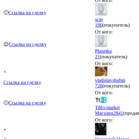
От кого:
🙂
Ссылка на сделку
scm
186
(покупатель)
От кого:
😉
Ссылка на сделку
Planetka
21
(покупатель)
От кого:
+
vladislavshubin
Ссылка на сделку
726
(покупатель)
От кого:
🙂
Ссылка на сделку
TiRo-market
Магазин
2841
(прода
От кого:
+