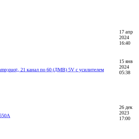
17 апр
2024
16:40
15 янв
2024
p;quot;, 21 канал по 60 (ДМВ) 5V с усилителем
05:38
26 дек
2023
X550A
17:00