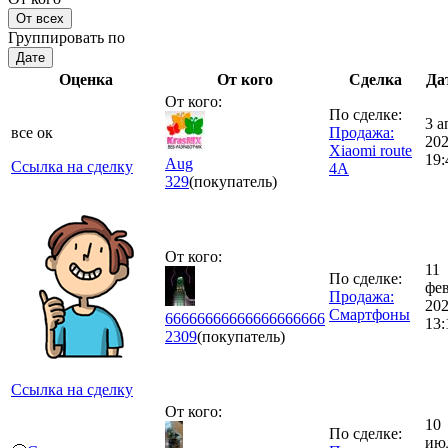
От всех
Группировать по
Дате
Оценка
От кого
Сделка
Да
От кого:
По сделке:
3 а
все ок
Продажа:
20
Xiaomi route
19:
Aug
Ссылка на сделку
4A
329
(покупатель)
От кого:
11
По сделке:
фе
Продажа:
20
Смартфоны
66666666666666666666
13:
2309
(покупатель)
Ссылка на сделку
От кого:
10
По сделке:
ию