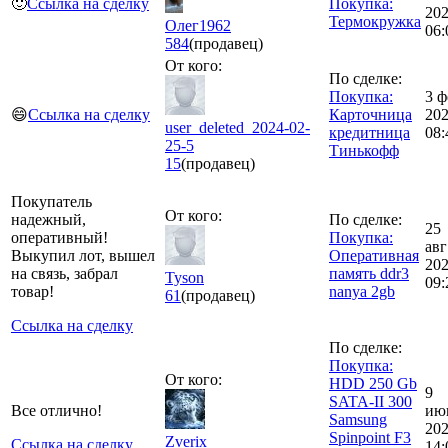
🙂
Ссылка на сделку
Покупка:
20
Термокружка
Олег1962
06:
584
(продавец)
От кого:
По сделке:
Покупка:
3 ф
😄
Ссылка на сделку
Карточница
20
user_deleted_2024-02-
кредитница
08:
25-5
Тинькофф
15
(продавец)
Покупатель
От кого:
надежный,
По сделке:
25
оперативный!
Покупка:
авг
Выкупил лот, вышел
Оперативная
20
на связь, забрал
память ddr3
Tyson
09:
товар!
nanya 2gb
61
(продавец)
Ссылка на сделку
По сделке:
Покупка:
От кого:
HDD 250 Gb
9
SATA-II 300
Все отлично!
ию
Samsung
20
Spinpoint F3
Zverix
Ссылка на сделку
14: