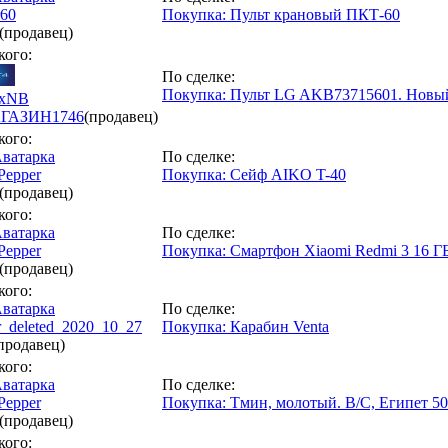
r60
Покупка: Пульт крановый ПКТ-60
(продавец)
кого:
По сделке:
Покупка: Пульт LG AKB73715601. Новый 
exNB
ГАЗИН
1746
(продавец)
кого:
По сделке:
Pepper
Покупка: Сейф AIKO T-40
(продавец)
кого:
По сделке:
Pepper
Покупка: Смартфон Xiaomi Redmi 3 16 Г
(продавец)
кого:
По сделке:
r_deleted_2020_10_27
Покупка: Карабин Venta
продавец)
кого:
По сделке:
Pepper
Покупка: Тмин, молотый. В/C, Египет 5
(продавец)
кого: