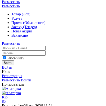
Разместить
Разместить
Товар (Лот)
Услугу
Промо (Объявление)
Заявку (Тендер)
Новая акция
Вакансию
Разместить
Запомнить
Войти
Войти
Или:
Регистрация
Разместить
Войти
Пользователь
Kip
85
Был на сайте:
26 мая 2026 13:24