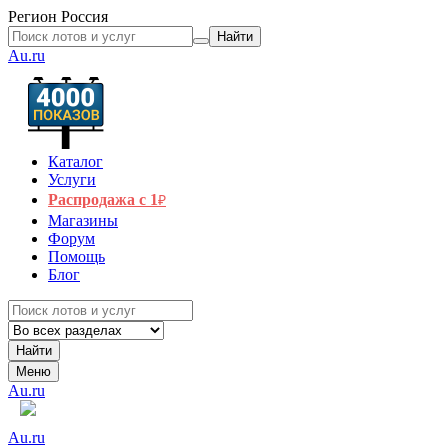
Регион
Россия
Найти
Au.ru
Каталог
Услуги
Распродажа с 1
₽
Магазины
Форум
Помощь
Блог
Найти
Меню
Au.ru
Au.ru