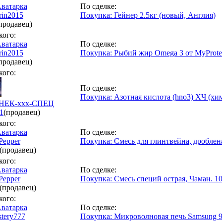
По сделке:
rin2015
Покупка: Гейнер 2.5кг (новый, Англия)
продавец)
кого:
По сделке:
rin2015
Покупка: Рыбий жир Omega 3 от MyProte
продавец)
кого:
По сделке:
Покупка: Азотная кислота (hno3) ХЧ (хи
НЕК-ххх-СПЕЦ
1
(продавец)
кого:
По сделке:
Pepper
Покупка: Смесь для глинтвейна, дроблена
(продавец)
кого:
По сделке:
Pepper
Покупка: Смесь специй острая, Чаман. 1
(продавец)
кого:
По сделке:
tery777
Покупка: Микроволновая печь Samsung 