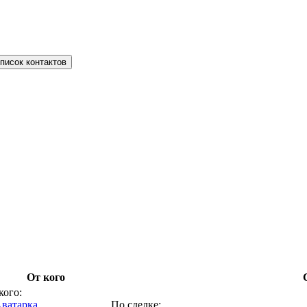
писок контактов
От кого
кого:
По сделке: