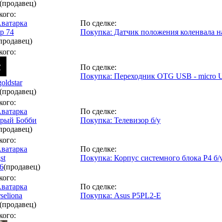
(продавец)
кого:
По сделке:
р 74
Покупка: Датчик положения коленвала на
продавец)
кого:
По сделке:
Покупка: Переходник OTG USB - micro U
oldstar
(продавец)
кого:
По сделке:
рый Бобби
Покупка: Телевизор б/у
продавец)
кого:
По сделке:
st
Покупка: Корпус системного блока P4 б/
6
(продавец)
кого:
По сделке:
seliona
Покупка: Asus P5PL2-E
(продавец)
кого: