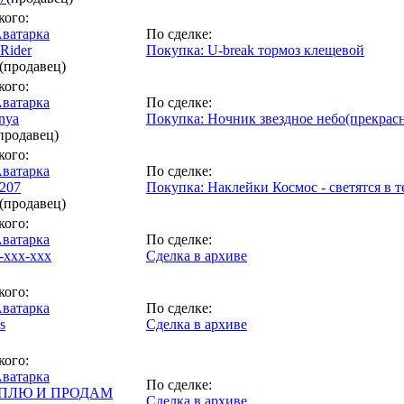
кого:
По сделке:
Rider
Покупка: U-break тормоз клещевой
(продавец)
кого:
По сделке:
nya
Покупка: Ночник звездное небо(прекрасн
продавец)
кого:
По сделке:
207
Покупка: Наклейки Космос - светятся в 
(продавец)
кого:
По сделке:
-ххх-ххх
Сделка в архиве
кого:
По сделке:
s
Сделка в архиве
кого:
По сделке:
ПЛЮ И ПРОДАМ
Сделка в архиве