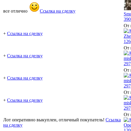
все отлично
Ссылка на сделку
Sm
390
От 
+
Ссылка на сделку
Zhe
126
От 
+
Ссылка на сделку
mis
297
От 
+
Ссылка на сделку
mis
297
От 
+
Ссылка на сделку
mis
297
От 
Лот оперативно выкуплен, отличный покупатель!
Ссылка
на сделку
Ope
120