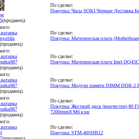
По сделке:
Покупка: Часы SOKI Черные Доставка Б
og
5
(продавец)
кого:
По сделке:
nyaSila
Покупка: Материнская плата (Motherboa
(продавец)
кого:
По сделке:
hutka987
Покупка: Материнская плата Intel DQ4
(продавец)
кого:
По сделке:
hutka987
Покупка: Модули памяти DIMM DDR-2 P
(продавец)
кого:
По сделке:
Покупка: Жесткий диск (винчестер) 80 Г
hutka987
7200rpm\8 Мб кэш
(продавец)
кого:
По сделке:
l
Покупка: STM-40SHB12
7
(продавец)