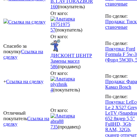
B.T.AVTORAZBOR
станочные
160
(покупатель)
От кого:
По сделке:
Продажа: Тиск
Ссылка на сделку
19751975
станочные
57
(покупатель)
От кого:
По сделке:
Спасибо за
Покупка: Ford
покупку
Ссылка на
Formula F 5w-3
ДИСКОНТ ЦЕНТР
сделку
(Форд 5W30), 
Замены масел
586
(продавец)
От кого:
По сделке:
+
Ссылка на сделку
Продажа: Фара
plyzhnik
Камаз Bosch
4
(покупатель)
По сделке:
Покупка: LeEc
Le 2 X527 Gre
От кого:
Отличный
LeTV (Snapdra
покупатель
Ссылка на
652 8ядер 5,5"
abra88
сделку
FullHD, 3Gb
735
(продавец)
RAM, 32Gb,
сканер отпечат