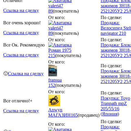
Отлично!
Продажа: Блок
valeri47
зажимов ЗН18-
Ссылка на сделку
89
(покупатель)
2521205У2 25
От кого:
По сделке:
Все очень хорошо!
Продажа:
valeri47
Велосипед Stel
Ссылка на сделку
89
(покупатель)
navigator 210
От кого:
По сделке:
Все Ок. Рекомендую
Продажа: Блок
Роман 1975
зажимов ЗН18-
Ссылка на сделку
215
(покупатель)
2521205У2 25
От кого:
По сделке:
Продажа: Блок
🙂
Ссылка на сделку
зажимов ЗН18-
fransua
2521205У2 25
152
(покупатель)
От кого:
По сделке:
Покупка: Toyo
Все отлично!+
Tranpath mpZ
205/55/16
Anwyn
Ссылка на сделку
(Япония)
МАГАЗИН
165
(продавец)
По сделке:
От кого:
Продажа: