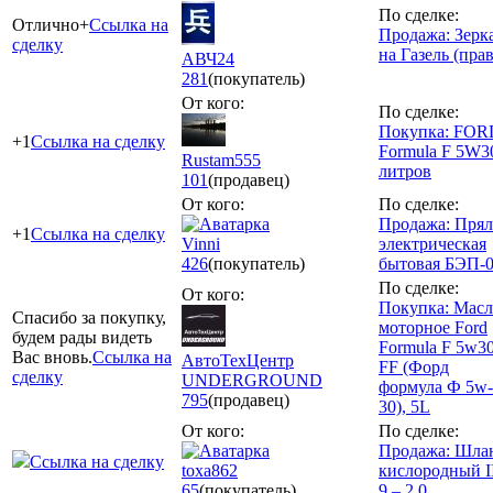
По сделке:
Отлично+
Ссылка на
Продажа: Зерк
сделку
на Газель (пра
АВЧ24
281
(покупатель)
От кого:
По сделке:
Покупка: FOR
+1
Ссылка на сделку
Formula F 5W3
Rustam555
литров
101
(продавец)
От кого:
По сделке:
Продажа: Прял
+1
Ссылка на сделку
Vinni
электрическая
426
(покупатель)
бытовая БЭП-
По сделке:
От кого:
Покупка: Масл
Спасибо за покупку,
моторное Ford
будем рады видеть
Formula F 5w3
Вас вновь.
Ссылка на
АвтоТехЦентр
FF (Форд
сделку
UNDERGROUND
формула Ф 5w-
795
(продавец)
30), 5L
От кого:
По сделке:
Продажа: Шла
Ссылка на сделку
toxa862
кислородный II
65
(покупатель)
9 – 2,0