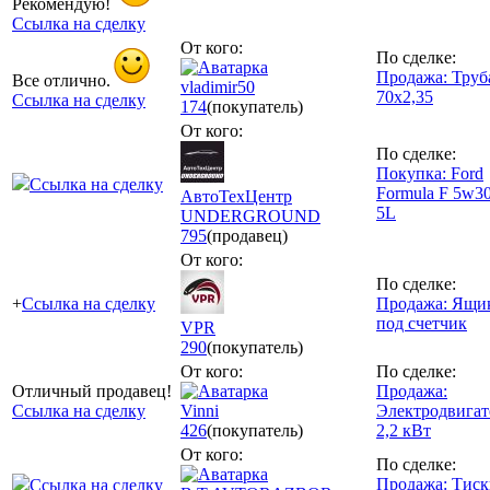
Рекомендую!
Ссылка на сделку
От кого:
По сделке:
Продажа: Труб
Все отлично.
vladimir50
70х2,35
Ссылка на сделку
174
(покупатель)
От кого:
По сделке:
Покупка: Ford
Ссылка на сделку
Formula F 5w30
АвтоТехЦентр
5L
UNDERGROUND
795
(продавец)
От кого:
По сделке:
+
Ссылка на сделку
Продажа: Ящи
под счетчик
VPR
290
(покупатель)
От кого:
По сделке:
Отличный продавец!
Продажа:
Ссылка на сделку
Vinni
Электродвигат
426
(покупатель)
2,2 кВт
От кого:
По сделке:
Продажа: Тиск
Ссылка на сделку