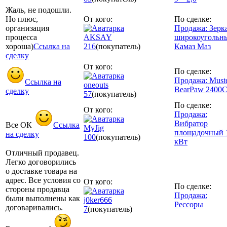
Жаль, не подошли.
Но плюс,
От кого:
По сделке:
организация
Продажа: Зерк
процесса
AKSAY
широкоугольн
хороша)
Ссылка на
216
(покупатель)
Камаз Маз
сделку
От кого:
По сделке:
Продажа: Must
Ссылка на
oneouts
BearPaw 2400
сделку
57
(покупатель)
По сделке:
От кого:
Продажа:
Вибратор
Все ОК
Ссылка
MyJig
площадочный 
на сделку
100
(покупатель)
кВт
Отличный продавец.
Легко договорились
о доставке товара на
адрес. Все условия со
От кого:
По сделке:
стороны продавца
Продажа:
были выполнены как
j0ker666
Рессоры
договаривались.
7
(покупатель)