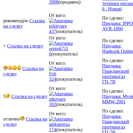
2008
(продавец)
техники письм
6 . Новая!
От кого:
По сделке:
рекомендую
Ссылка
Продажа: IPP
на сделку
zekiryaev
AVR-1000
437
(покупатель)
От кого:
По сделке:
+
Ссылка на сделку
Продажа:
sergo6711
Hankook Optim
6
(покупатель)
По сделке:
От кого:
Продажа:
Ссылка на
Гражданский
сделку
Feli
противогаз
324
(покупатель)
ГП-7В
От кого:
По сделке:
5
Ссылка на сделку
Продажа: Myst
zikovaev
MMW-2001
392
(покупатель)
По сделке:
От кого:
Продажа:
отлично
Ссылка на
Гражданский
сделку
aleksterexa
противогаз
174
(покупатель)
ГП-7В