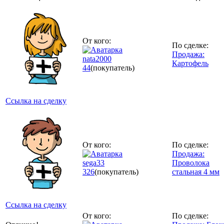
От кого:
По сделке:
Продажа:
nata2000
Картофель
44
(покупатель)
Ссылка на сделку
От кого:
По сделке:
Продажа:
sega33
Проволока
326
(покупатель)
стальная 4 мм
Ссылка на сделку
От кого:
По сделке: