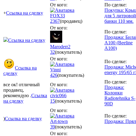
От кого:
По сделке:
Покупка: Кры
+
Ссылка на сделку
FOX33
для 5 литровой
2367
(продавец)
банки 110 мм.
От кого:
По сделке:
Продажа: Била
Ссылка на сделку
А100 (Beeline
Maroderr2
A100)
32
(покупатель)
От кого:
По сделке:
Продажа: Miche
Ссылка на
Vinni
energy 195/65 r
сделку
426
(покупатель)
По сделке:
все ок! отличный
От кого:
Продажа:
продавец,
Колонки
рекомендую .
Ссылка
civic066
Radiotehnika S-
на сделку
15
(покупатель)
90D
От кого:
По сделке:
)
Ссылка на сделку
Art-town
Продажа: Прял
39
(покупатель)
От кого: