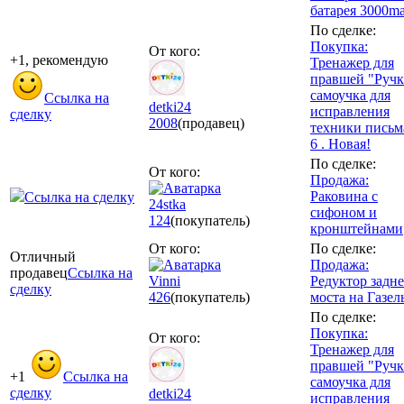
батарея 3000m
По сделке:
Покупка:
От кого:
+1, рекомендую
Тренажер для
правшей "Ручк
самоучка для
Ссылка на
detki24
исправления
сделку
2008
(продавец)
техники письм
6 . Новая!
По сделке:
От кого:
Продажа:
Раковина с
Ссылка на сделку
24stka
сифоном и
124
(покупатель)
кронштейнами
От кого:
По сделке:
Отличный
Продажа:
продавец
Ссылка на
Vinni
Редуктор задн
сделку
426
(покупатель)
моста на Газел
По сделке:
Покупка:
От кого:
Тренажер для
правшей "Ручк
+1
Ссылка на
самоучка для
сделку
detki24
исправления