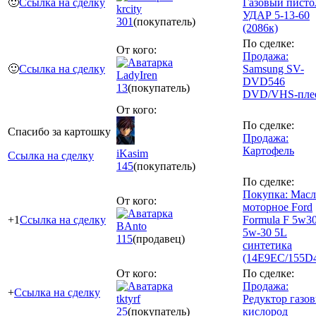
🙂
Ссылка на сделку
Газовый писто
krcity
УДАР 5-13-60
301
(покупатель)
(2086к)
По сделке:
От кого:
Продажа:
🙂
Ссылка на сделку
Samsung SV-
LadyIren
DVD546
13
(покупатель)
DVD/VHS-пле
От кого:
По сделке:
Спасибо за картошку
Продажа:
Картофель
iKasim
Ссылка на сделку
145
(покупатель)
По сделке:
Покупка: Масл
От кого:
моторное Ford
+1
Ссылка на сделку
Formula F 5w3
BAnto
5w-30 5L
115
(продавец)
синтетика
(14E9EC/155D
От кого:
По сделке:
Продажа:
+
Ссылка на сделку
tktyrf
Редуктор газо
25
(покупатель)
кислород