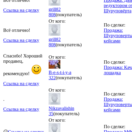
Всё отлично!
Продажа: Дви
редуктором о
grill82
Ссылка на сделку
Шуруповёрта
808
(покупатель)
От кого:
По сделке:
Всё отлично!
Продажа:
Шуруповерты
grill82
Ссылка на сделку
кейсами
808
(покупатель)
Спасибо! Хороший
От кого:
продавец,
По сделке:
Продажа: Кач
B-e-s-t-i-y-a
лошадка
рекомендую!
322
(покупатель)
Ссылка на сделку
От кого:
По сделке:
.
Продажа:
Шуруповерты
Nikzavalishin
Ссылка на сделку
кейсами
35
(покупатель)
От кого:
По сделке:
🙂
Ссылка на сделку
Продажа: М