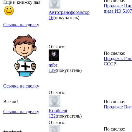
По сделке:
Ещё и книжку дал
Продажа: Цир
пила ИЭ 510
Автотрансформатор
16
(покупатель)
Ссылка на сделку
От кого:
По сделке:
Продажа: Ган
СССР
mibr
139
(покупатель)
Ссылка на сделку
От кого:
Все ок!
По сделке:
Продажа: Ви
Kontinent
Ссылка на сделку
122
(покупатель)
От кого:
По сделке:
+++++++