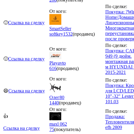
По сделке:
От кого:
Покупка: ?Wi
Home/Домашн
🙂
Ссылка на сделку
Лицензионны
Многократна
SmartSeller
переустановк
softkey
1532
(продавец)
после провер
По сделке:
От кого:
Покупка: CA
949 (9 дюйм.
🙂
Ссылка на сделку
монтажная рам
Playavto
м HYUNDAI C
616
(продавец)
2015-2021
От кого:
По сделке:
Покупка: Кр
😄
Ссылка на сделку
для LCD/LED
10"-32" Leste
Олег80
101.03
1440
(продавец)
От кого:
По сделке:
👍
Продажа:
Тепловентилят
maxl 062
efh 2809
Ссылка на сделку
75
(покупатель)