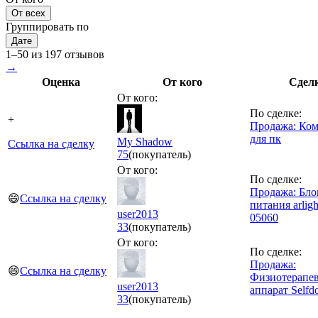
От всех
Группировать по
Дате
1–50 из 197 отзывов
→
Оценка
От кого
Сдел
От кого:
По сделке:
+
Продажа: Ком
для пк
My Shadow
Ссылка на сделку
75
(покупатель)
От кого:
По сделке:
Продажа: Бло
😄
Ссылка на сделку
питания arligh
user2013
05060
33
(покупатель)
От кого:
По сделке:
Продажа:
😄
Ссылка на сделку
Физиотерапе
user2013
аппарат Selfdo
33
(покупатель)