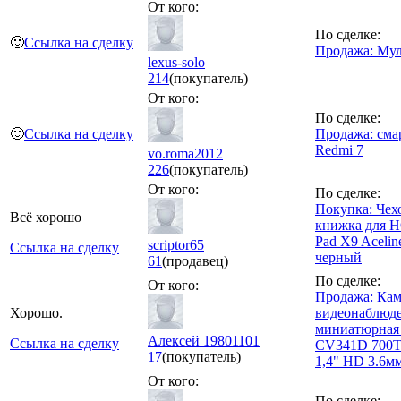
От кого:
По сделке:
🙂
Ссылка на сделку
Продажа: Мул
lexus-solo
214
(покупатель)
От кого:
По сделке:
🙂
Ссылка на сделку
Продажа: сма
Redmi 7
vo.roma2012
226
(покупатель)
От кого:
По сделке:
Покупка: Чех
Всё хорошо
книжка для
Pad X9 Acelin
scriptor65
Ссылка на сделку
черный
61
(продавец)
По сделке:
От кого:
Продажа: Кам
Хорошо.
видеонаблюд
миниатюрная
Алексей 19801101
Ссылка на сделку
CV341D 700
17
(покупатель)
1,4" HD 3.6м
От кого:
По сделке: