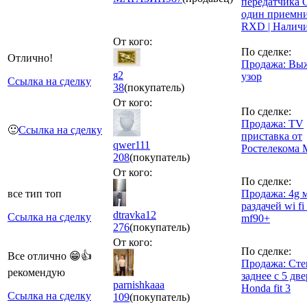
передатчика 
один приемн
RXD | Налич
От кого:
По сделке:
Отлично!
Продажа: Вы
я2
узор
Ссылка на сделку
38
(покупатель)
От кого:
По сделке:
Продажа: TV
🙂
Ссылка на сделку
приставка от
qwer111
Ростелекома
208
(покупатель)
От кого:
По сделке:
все тип топ
Продажа: 4g 
раздачей wi f
dtravka12
Ссылка на сделку
mf90+
276
(покупатель)
От кого:
По сделке:
Все отлично 😁👍
Продажа: Сте
рекомендую
заднее с 5 дв
parnishkaaa
Honda fit 3
Ссылка на сделку
109
(покупатель)