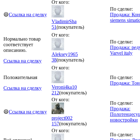
От кого:
По сделке:
😄
Ссылка на сделку
Продажа: Кон
siemens simati
VladimirSha
51
(покупатель)
От кого:
Нормально товар
По сделке:
соответствует
Продажа: ред
описанию.
Varvel italy
Aleksey1965
38
(покупатель)
Ссылка на сделку
От кого:
Положительная
По сделке:
Продажа: Тон
Veroni4ka10
Ссылка на сделку
212
(покупатель)
От кого:
По сделке:
Продажа:
😄
Ссылка на сделку
Полотенцесуш
project002
новостройки
157
(покупатель)
От кого:
По сделке: