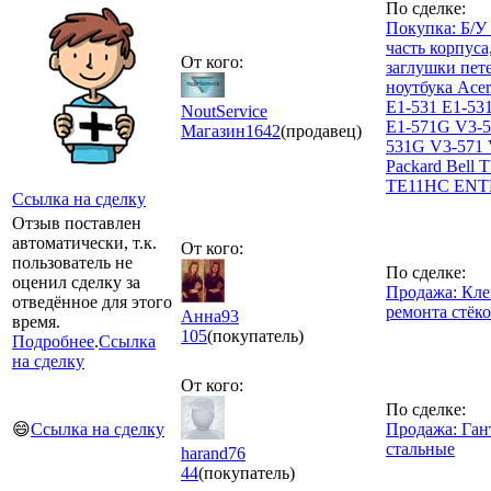
По сделке:
Покупка: Б/У
часть корпуса
От кого:
заглушки пете
ноутбука Acer
E1-531 E1-53
NoutService
E1-571G V3-5
Магазин
1642
(продавец)
531G V3-571
Packard Bell 
TE11HC ENT
Ссылка на сделку
Отзыв поставлен
автоматически, т.к.
От кого:
пользователь не
По сделке:
оценил сделку за
Продажа: Кле
отведённое для этого
ремонта стёк
Анна93
время.
105
(покупатель)
Подробнее
.
Ссылка
на сделку
От кого:
По сделке:
😄
Ссылка на сделку
Продажа: Ган
стальные
harand76
44
(покупатель)