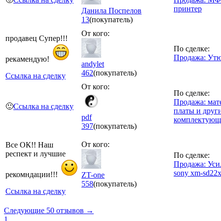
принтер
Данила Поспелов
13
(покупатель)
От кого:
продавец Супер!!!
По сделке:
Продажа: Ут
рекамендую!
andylet
462
(покупатель)
Ссылка на сделку
От кого:
По сделке:
Продажа: мат
🙂
Ссылка на сделку
платы и друг
pdf
комплектующ
397
(покупатель)
От кого:
Все ОК!! Наш
респект и лучшие
По сделке:
Продажа: Уси
sony xm-sd22
рекомндации!!!
ZT-one
558
(покупатель)
Ссылка на сделку
Следующие 50 отзывов →
1