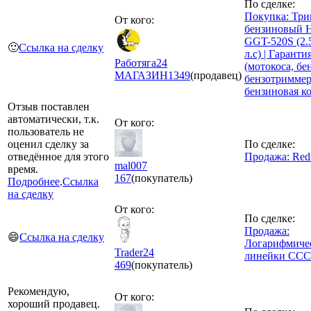
По сделке:
Покупка: Тр
От кого:
бензиновый
GGT-520S (2.5
🙂
Ссылка на сделку
л.с) | Гарантия
Работяга24
(мотокоса, бе
МАГАЗИН
1349
(продавец)
бензотриммер
бензиновая ко
Отзыв поставлен
автоматически, т.к.
От кого:
пользователь не
оценил сделку за
По сделке:
отведённое для этого
Продажа: Red
mal007
время.
167
(покупатель)
Подробнее
.
Ссылка
на сделку
От кого:
По сделке:
Продажа:
😄
Ссылка на сделку
Логарифмиче
Trader24
линейки СС
469
(покупатель)
Рекомендую,
От кого:
хороший продавец.