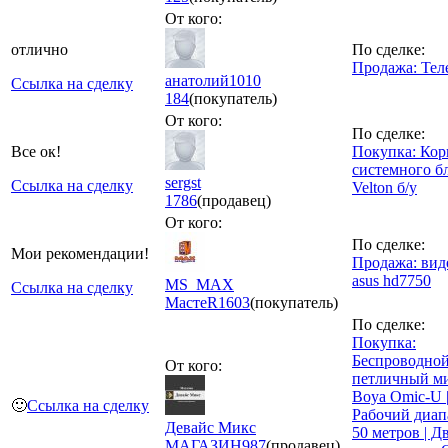
От кого:
отлично
По сделке:
Продажа: Тел
анатолий1010
Ссылка на сделку
184
(покупатель)
От кого:
По сделке:
Все ок!
Покупка: Кор
системного б
sergst
Ссылка на сделку
Velton б/у
1786
(продавец)
От кого:
По сделке:
Мои рекомендации!
Продажа: вид
asus hd7750
MS_MAX
Ссылка на сделку
МастеR
1603
(покупатель)
По сделке:
Покупка:
Беспроводно
От кого:
петличный м
Boya Omic-U |
🙂
Ссылка на сделку
Рабочий диап
Девайс Микс
50 метров | Д
МАГАЗИН
987
(продавец)