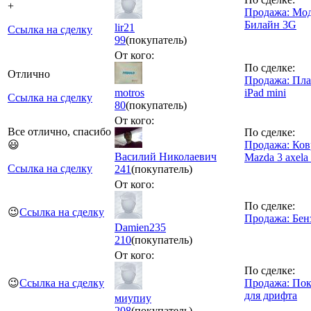
+
Продажа: Мо
Билайн 3G
lir21
Ссылка на сделку
99
(покупатель)
От кого:
По сделке:
Отлично
Продажа: Пл
motros
iPad mini
Ссылка на сделку
80
(покупатель)
От кого:
Все отлично, спасибо
По сделке:
😃
Продажа: Ко
Василий Николаевич
Mazda 3 axela
Ссылка на сделку
241
(покупатель)
От кого:
По сделке:
😉
Ссылка на сделку
Продажа: Бен
Damien235
210
(покупатель)
От кого:
По сделке:
😉
Ссылка на сделку
Продажа: По
для дрифта
миупиу
208
(покупатель)