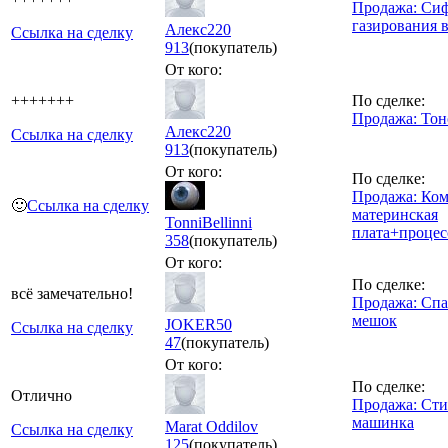
Продажа: Сиф
газирования 
Алекс220
Ссылка на сделку
913
(покупатель)
От кого:
+++++++
По сделке:
Продажа: Тон
Алекс220
Ссылка на сделку
913
(покупатель)
От кого:
По сделке:
Продажа: Ком
🙂
Ссылка на сделку
материнская
TonniBellinni
плата+процес
358
(покупатель)
От кого:
По сделке:
всё замечательно!
Продажа: Сп
мешок
JOKER50
Ссылка на сделку
47
(покупатель)
От кого:
По сделке:
Отлично
Продажа: Сти
машинка
Marat Oddilov
Ссылка на сделку
125
(покупатель)