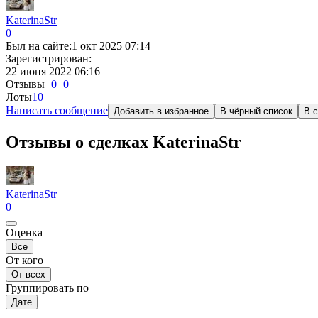
KaterinaStr
0
Был на сайте:
1 окт 2025 07:14
Зарегистрирован:
22 июня 2022 06:16
Отзывы
+0
−0
Лоты
1
0
Написать сообщение
Добавить в избранное
В чёрный список
В с
Отзывы о сделках KaterinaStr
KaterinaStr
0
Оценка
Все
От кого
От всех
Группировать по
Дате