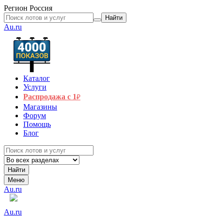
Регион
Россия
Найти
Au.ru
Каталог
Услуги
Распродажа с 1
₽
Магазины
Форум
Помощь
Блог
Найти
Меню
Au.ru
Au.ru