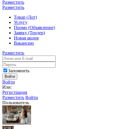
Разместить
Разместить
Товар (Лот)
Услугу
Промо (Объявление)
Заявку (Тендер)
Новая акция
Вакансию
Разместить
Запомнить
Войти
Войти
Или:
Регистрация
Разместить
Войти
Пользователь