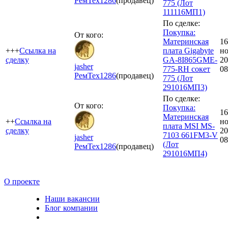
РемТех
1286
(продавец)
775 (Лот
111116МП1)
По сделке:
Покупка:
От кого:
Материнская
16
+++
Ссылка на
плата Gigabyte
но
сделку
GA-8I865GME-
20
jasher
775-RH сокет
08
РемТех
1286
(продавец)
775 (Лот
291016МП3)
По сделке:
От кого:
Покупка:
16
Материнская
++
Ссылка на
но
плата MSI MS-
сделку
20
7103 661FM3-V
jasher
08
(Лот
РемТех
1286
(продавец)
291016MП4)
О проекте
Наши вакансии
Блог компании