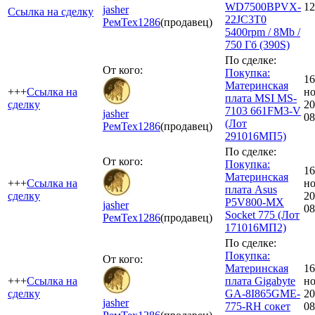
WD7500BPVX-
12
jasher
Ссылка на сделку
22JC3T0
РемТех
1286
(продавец)
5400rpm / 8Mb /
750 Гб (390S)
По сделке:
От кого:
Покупка:
16
Материнская
+++
Ссылка на
но
плата MSI MS-
сделку
20
7103 661FM3-V
jasher
08
(Лот
РемТех
1286
(продавец)
291016MП5)
По сделке:
От кого:
Покупка:
16
Материнская
+++
Ссылка на
но
плата Asus
сделку
20
P5V800-MX
jasher
08
Socket 775 (Лот
РемТех
1286
(продавец)
171016МП2)
По сделке:
Покупка:
От кого:
Материнская
16
+++
Ссылка на
плата Gigabyte
но
сделку
GA-8I865GME-
20
jasher
775-RH сокет
08