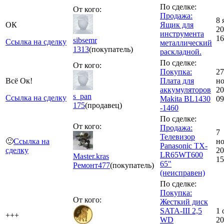
По сделке:
От кого:
Продажа:
8 
ОК
Ящик для
20
инструмента
16
sibsemr
Ссылка на сделку
металлический
1313
(покупатель)
раскладной.
По сделке:
От кого:
Покупка:
27
Всё Ок!
Плата для
но
аккумуляторов
20
s_pan
Ссылка на сделку
Makita BL1430
09
175
(продавец)
-1460
По сделке:
От кого:
Продажа:
7
Телевизор
🙂
Ссылка на
но
Panasonic TX-
сделку
20
LR65WT600
Master.kras
15
65"
Ремонт
477
(покупатель)
(неисправен)
По сделке:
Покупка:
От кого:
Жесткий диск
SATA-III 2,5
1 
+++
WD
20