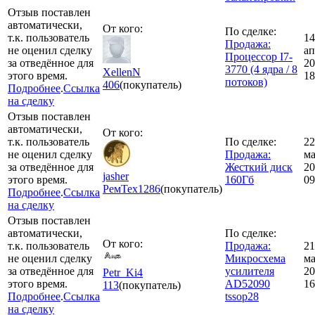
Отзыв поставлен
автоматически,
От кого:
По сделке:
т.к. пользователь
14
Продажа:
не оценил сделку
ап
Процессор I7-
за отведённое для
20
3770 (4 ядра / 8
XellenN
этого время.
18
потоков)
406
(покупатель)
Подробнее
.
Ссылка
на сделку
Отзыв поставлен
автоматически,
От кого:
т.к. пользователь
По сделке:
22
не оценил сделку
Продажа:
ма
за отведённое для
Жесткий диск
20
jasher
этого время.
160Гб
09
РемТех
1286
(покупатель)
Подробнее
.
Ссылка
на сделку
Отзыв поставлен
автоматически,
По сделке:
От кого:
т.к. пользователь
Продажа:
21
не оценил сделку
Микросхема
ма
за отведённое для
усилителя
20
Petr_Ki4
этого время.
AD52090
16
113
(покупатель)
Подробнее
.
Ссылка
tssop28
на сделку