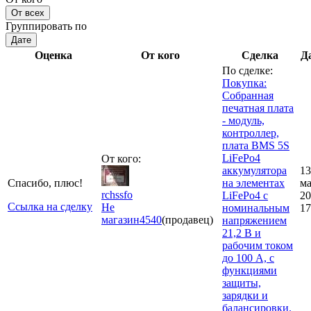
От всех
Группировать по
Дате
Оценка
От кого
Сделка
Д
По сделке:
Покупка:
Собранная
печатная плата
- модуль,
контроллер,
плата BMS 5S
LiFePo4
От кого:
аккумулятора
13
Спасибо, плюс!
на элементах
ма
rchssfo
LiFePo4 с
20
Ссылка на сделку
Не
номинальным
17
магазин
4540
(продавец)
напряжением
21,2 В и
рабочим током
до 100 А, с
функциями
защиты,
зарядки и
балансировки.