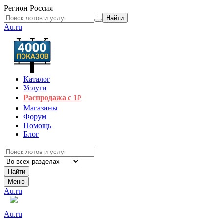
Регион
Россия
Найти
Au.ru
Каталог
Услуги
Распродажа с 1
₽
Магазины
Форум
Помощь
Блог
Найти
Меню
Au.ru
Au.ru