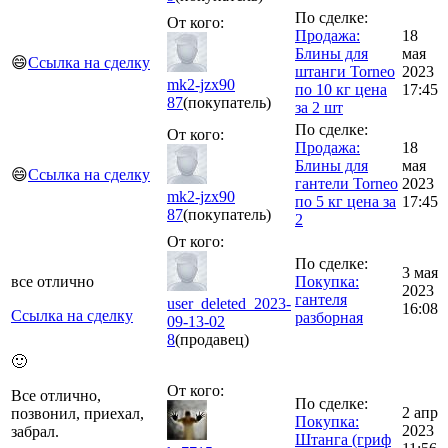
По сделке:
От кого:
Продажа:
18
Блины для
мая
😄
Ссылка на сделку
штанги Torneo
2023
mk2-jzx90
по 10 кг цена
17:45
87
(покупатель)
за 2 шт
По сделке:
От кого:
Продажа:
18
Блины для
мая
😄
Ссылка на сделку
гантели Torneo
2023
mk2-jzx90
по 5 кг цена за
17:45
87
(покупатель)
2
От кого:
По сделке:
3 мая
все отлично
Покупка:
2023
гантеля
user_deleted_2023-
16:08
Ссылка на сделку
разборная
09-13-02
8
(продавец)
🙂
От кого:
Все отлично,
По сделке:
2 апр
позвонил, приехал,
Покупка:
2023
забрал.
Штанга (гриф