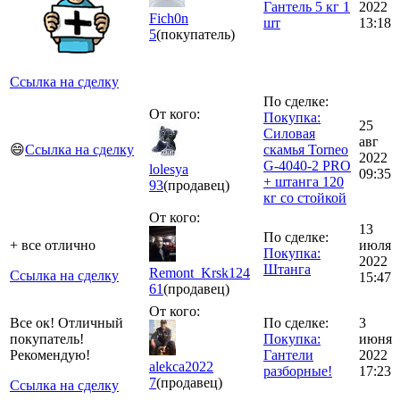
Гантель 5 кг 1
2022
Fich0n
шт
13:18
5
(покупатель)
Ссылка на сделку
По сделке:
От кого:
Покупка:
25
Силовая
авг
😄
Ссылка на сделку
скамья Torneo
2022
G-4040-2 PRO
lolesya
09:35
+ штанга 120
93
(продавец)
кг со стойкой
От кого:
13
По сделке:
+ все отлично
июля
Покупка:
2022
Штанга
Remont_Krsk124
Ссылка на сделку
15:47
61
(продавец)
От кого:
Все ок! Отличный
По сделке:
3
покупатель!
Покупка:
июня
Рекомендую!
Гантели
2022
alekca2022
разборные!
17:23
7
(продавец)
Ссылка на сделку