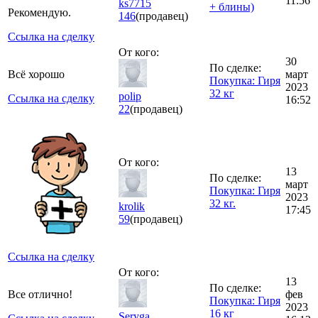
11:56
ks7715
+ блины)
Рекомендую.
146
(продавец)
Ссылка на сделку
От кого:
30
По сделке:
Всё хорошо
март
Покупка: Гиря
2023
32 кг
polip
Ссылка на сделку
16:52
22
(продавец)
От кого:
13
По сделке:
март
Покупка: Гиря
2023
32 кг.
krolik
17:45
59
(продавец)
Ссылка на сделку
От кого:
13
По сделке:
Все отлично!
фев
Покупка: Гиря
2023
16 кг
Seryga