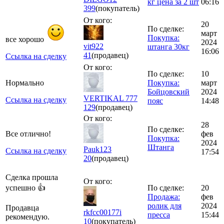
кг цена за 2 шт
06:16
399
(покупатель)
От кого:
20
По сделке:
март
Покупка:
все хорошо
2024
vit922
штанга 30кг
16:06
41
(продавец)
Ссылка на сделку
От кого:
По сделке:
10
Нормально
Покупка:
март
Бойцовский
2024
VERTIKAL 777
Ссылка на сделку
пояс
14:48
129
(продавец)
От кого:
28
По сделке:
Все отлично!
фев
Покупка:
2024
Штанга
Pauk123
Ссылка на сделку
17:54
20
(продавец)
Сделка прошла
От кого:
успешно 👍
По сделке:
20
Продажа:
фев
ролик для
2024
Продавца
rkfcc00177i
пресса
15:44
рекомендую.
10
(покупатель)