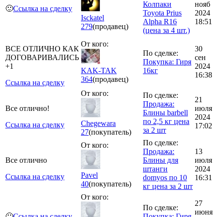
Колпаки
нояб
🙂
Ссылка на сделку
Toyota Prius
2024
Isckatel
Alpha R16
18:51
279
(продавец)
(цена за 4 шт.)
От кого:
ВСЕ ОТЛИЧНО КАК
30
По сделке:
ДОГОВАРИВАЛИСЬ
сен
Покупка: Гиря
+1
2024
KAK-TAK
16кг
16:38
364
(продавец)
Ссылка на сделку
От кого:
По сделке:
21
Продажа:
Все отлично!
июля
Блины barbell
2024
по 2,5 кг цена
Chegewara
Ссылка на сделку
17:02
за 2 шт
27
(покупатель)
По сделке:
От кого:
Продажа:
13
Все отлично
Блины для
июля
штанги
2024
Pаvеl
Ссылка на сделку
domyos по 10
16:31
40
(покупатель)
кг цена за 2 шт
От кого:
27
По сделке:
июня
🙂
Ссылка на сделку
Покупка: Гиря