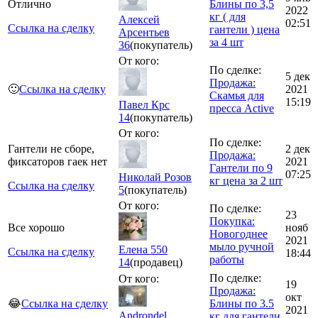
Отлично
Блины по 3,5
2022
кг ( для
Алексей
02:51
Ссылка на сделку
гантели ) цена
Арсентьев
за 4 шт
36
(покупатель)
От кого:
По сделке:
5 дек
Продажа:
🙂
Ссылка на сделку
2021
Скамья для
15:19
Павел Крс
пресса Active
14
(покупатель)
От кого:
По сделке:
Гантели не сборе,
2 дек
Продажа:
фиксаторов гаек нет
2021
Гантели по 9
07:25
Николай Розов
кг цена за 2 шт
Ссылка на сделку
5
(покупатель)
От кого:
По сделке:
23
Покупка:
Все хорошо
нояб
Новогоднее
2021
мыло ручной
Елена 550
Ссылка на сделку
18:44
работы
14
(продавец)
По сделке:
От кого:
19
Продажа:
окт
😂
Ссылка на сделку
Блины по 3.5
2021
Androndel
кг для гантели