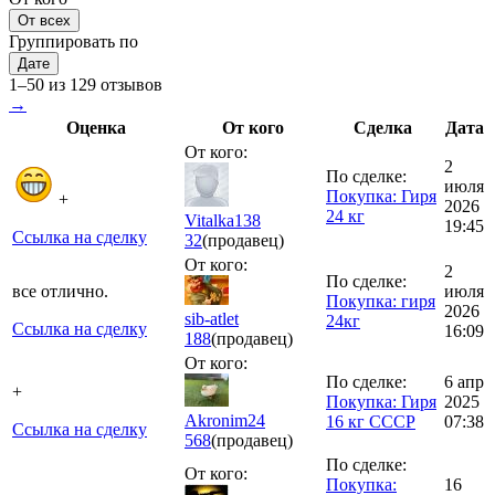
От всех
Группировать по
Дате
1–50 из 129 отзывов
→
Оценка
От кого
Сделка
Дата
От кого:
2
По сделке:
июля
Покупка: Гиря
+
2026
24 кг
Vitalka138
19:45
Ссылка на сделку
32
(продавец)
От кого:
2
По сделке:
все отлично.
июля
Покупка: гиря
2026
sib-atlet
24кг
Ссылка на сделку
16:09
188
(продавец)
От кого:
По сделке:
6 апр
+
Покупка: Гиря
2025
Akronim24
16 кг СССР
07:38
Ссылка на сделку
568
(продавец)
По сделке:
От кого:
Покупка:
16