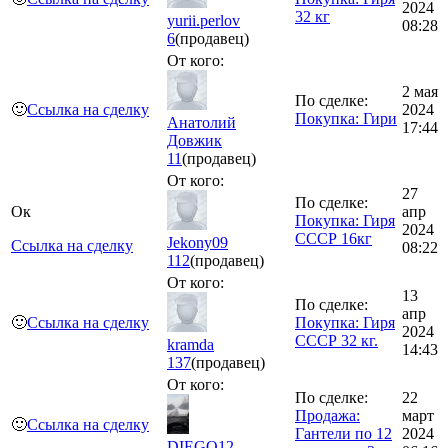
2024
32 кг
yurii.perlov
08:28
6
(продавец)
От кого:
2 мая
По сделке:
🙂
Ссылка на сделку
2024
Покупка: Гири
Анатолий
17:44
Довжик
11
(продавец)
От кого:
27
По сделке:
Ок
апр
Покупка: Гиря
2024
СССР 16кг
Jekony09
Ссылка на сделку
08:22
112
(продавец)
От кого:
13
По сделке:
апр
🙂
Ссылка на сделку
Покупка: Гиря
2024
СССР 32 кг.
kramda
14:43
137
(продавец)
От кого:
По сделке:
22
Продажа:
март
🙂
Ссылка на сделку
Гантели по 12
2024
DIEGO12