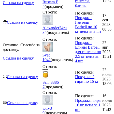
гантели,
12:37
Rustam F
Ссылка на сделку
блины
5
(продавец)
От кого:
По сделке:
17
Продажа:
сен
🙂
Ссылка на сделку
Гантели
2023
Barbell по 10
Alexander24ru
08:55
кг цена за 2 шт
34
(покупатель)
По сделке:
От кого:
Продажа:
27
Отлично. Спасибо за
Блины Barbell
авг
доставку.
для гантели по
2023
i-vet
2,5 кг цена за
15:21
Ссылка на сделку
1042
(покупатель)
4 шт
От кого:
23
По сделке:
июля
🙂
Ссылка на сделку
Покупка: 2
2023
гири по 16 кг
San_3386
18:06
7
(продавец)
От кого:
По сделке:
16
Продажа: гиря
июня
😄
Ссылка на сделку
16 кг цена за 1
2023
tolrv3
шт
11:42
9
(покупатель)