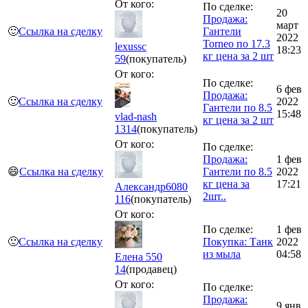
От кого:
По сделке:
20
Продажа:
март
🙂
Ссылка на сделку
Гантели
2022
Torneo по 17.3
lexussc
18:23
кг цена за 2 шт
59
(покупатель)
От кого:
По сделке:
6 фев
Продажа:
🙂
Ссылка на сделку
2022
Гантели по 8.5
15:48
vlad-nash
кг цена за 2 шт
1314
(покупатель)
От кого:
По сделке:
Продажа:
1 фев
😄
Ссылка на сделку
Гантели по 8.5
2022
кг цена за
17:21
Александр6080
2шт..
116
(покупатель)
От кого:
По сделке:
1 фев
🙂
Ссылка на сделку
Покупка: Танк
2022
из мыла
04:58
Елена 550
14
(продавец)
От кого:
По сделке:
Продажа:
9 янв