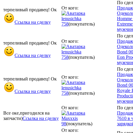
По сдел
От кого:
Продаж
терпеливый продавец! Ок
Одеколо
lenusichka
Homme 
Ссылка на сделку
758
(покупатель)
Extreme
мужчи
По сдел
От кого:
Продаж
терпеливый продавец! Ок
Одекол
lenusichka
Bond 0
Ссылка на сделку
758
(покупатель)
Eon Pro
мужчи
По сдел
Продаж
От кого:
терпеливый продавец! Ок
Одекол
Bond 00
lenusichka
Royale 
Ссылка на сделку
758
(покупатель)
Product
мужчи
От кого:
По сдел
Все оке,пригодился на
Продажа
запчасти)
Ссылка на сделку
Maxxxis
7610 в 
98
(покупатель)
зарядко
От кого:
По сдел