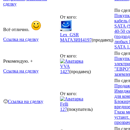
сделку
По сдел
Покупк
От кого:
кабель 
SATA (S
Всё отлично.
40-50 с
Lex_GSR
(подход
Ссылка на сделку
МАГАЗИН
4197
(продавец)
любых 
SATA 1.0
По сдел
От кого:
Покупк
Рекомендую. +
электр
VVA
"ЕВРО"
Ссылка на сделку
1427
(продавец)
заземле
По сдел
Продаж
Имидже
От кого:
для ком
🙂
Ссылка на сделку
Блокир
Felli
вредное
127
(покупатель)
Глаза м
устают.
прозра
По сдел