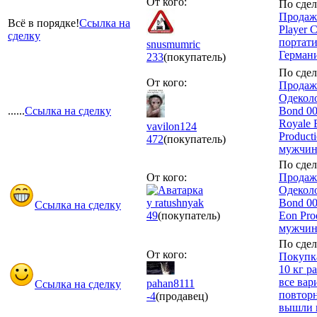
От кого:
По сдел
Продаж
Всё в порядке!
Ссылка на
Player 
сделку
портати
snusmumric
Герман
233
(покупатель)
По сдел
От кого:
Продаж
Одекол
......
Ссылка на сделку
Bond 00
Royale 
vavilon124
Product
472
(покупатель)
мужчи
По сдел
От кого:
Продаж
Одекол
y ratushnyak
Bond 0
Ссылка на сделку
49
(покупатель)
Eon Pro
мужчи
По сдел
От кого:
Покупка
10 кг р
все вар
pahan8111
Ссылка на сделку
повторн
-4
(продавец)
вышли н