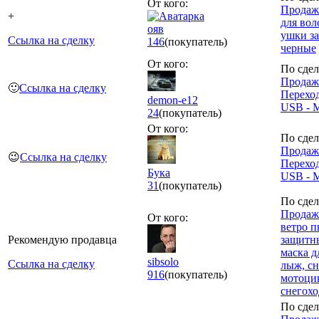
От кого:
Продаж
+
для вол
ояв
ушки з
Ссылка на сделку
146
(покупатель)
черные
От кого:
По сдел
Продаж
🙂
Ссылка на сделку
Перехо
demon-e12
USB - 
24
(покупатель)
От кого:
По сдел
Продаж
😉
Ссылка на сделку
Перехо
Бука
USB - 
31
(покупатель)
По сдел
Продаж
От кого:
ветро п
Рекомендую продавца
защитн
маска д
sibsolo
Ссылка на сделку
лыж, сн
916
(покупатель)
мотоци
снегохо
По сдел