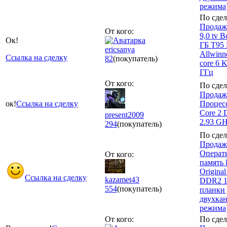
режима
По сдел
Продажа
От кого:
9,0 tv B
Ок!
ГБ T95
ericsanya
Allwinn
Ссылка на сделку
82
(покупатель)
core 6 
ГГц
От кого:
По сдел
Продаж
ок!
Ссылка на сделку
Процесс
Core 2 
present2009
2.93 G
294
(покупатель)
По сдел
Продаж
Операт
От кого:
память 
Origina
Ссылка на сделку
kazamet43
DDR2 1
554
(покупатель)
планки 
двухка
режима
От кого:
По сдел