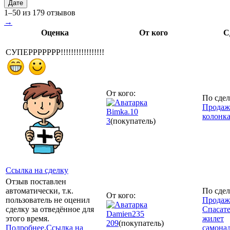
Дате
1–50 из 179 отзывов
→
Оценка
От кого
С
СУПЕРРРРРРР!!!!!!!!!!!!!!!!!
От кого:
По сдел
Продажа
Bimka.10
колонк
3
(покупатель)
Ссылка на сделку
Отзыв поставлен
автоматически, т.к.
По сдел
От кого:
пользователь не оценил
Продаж
сделку за отведённое для
Спасат
Damien235
этого время.
жилет
209
(покупатель)
Подробнее
.
Ссылка на
самона