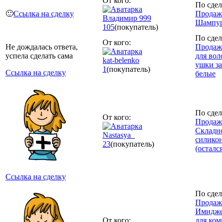
От кого:
По сдел
🙂
Ссылка на сделку
Продаж
Владимир 999
Шампур
105
(покупатель)
По сдел
От кого:
Не дождалась ответа,
Продаж
успела сделать сама
для вол
kat-belenko
ушки з
1
(покупатель)
Ссылка на сделку
белые
По сдел
От кого:
Продаж
Складн
Nastasya_
силико
23
(покупатель)
(осталс
Ссылка на сделку
По сдел
Продаж
Имидже
От кого:
для ком