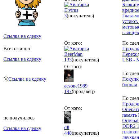
Блокир
Elvirus
вредное
3
(покупатель)
Глаза м
устают.
матовы
глянце
Ссылка на сделку
От кого:
По сдел
Все отлично!
Продаж
BeerMan
Перехо
Ссылка на сделку
133
(покупатель)
USB - 
От кого:
По сдел
🙂
Ссылка на сделку
Покупка
борная
aesone1989
197
(продавец)
По сдел
Продаж
От кого:
Операт
память 
не получилось
Origina
DDR2 1
dll
Ссылка на сделку
планки 
448
(покупатель)
двухка