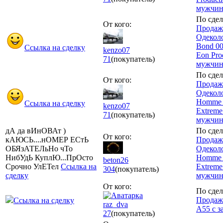
мужчи
По сдел
От кого:
Продаж
Одекол
Bond 0
Ссылка на сделку
kenzo07
Eon Pro
71
(покупатель)
мужчи
По сдел
От кого:
Продаж
Одеколо
Homme 
Ссылка на сделку
kenzo07
Extreme
71
(покупатель)
мужчи
дА да вИнОВАт )
По сдел
От кого:
кАЮСЬ....нОМЕР ЕСтЬ
Продаж
ОБЯзАТЕЛьНо чТо
Одеколо
НибУдЬ КуплЮ...ПрОсто
Homme 
beton26
Срочно УлЕТел
Ссылка на
Extreme
304
(покупатель)
сделку
мужчи
От кого:
По сдел
Продажа
Ссылка на сделку
raz_dva
A55 с з
27
(покупатель)