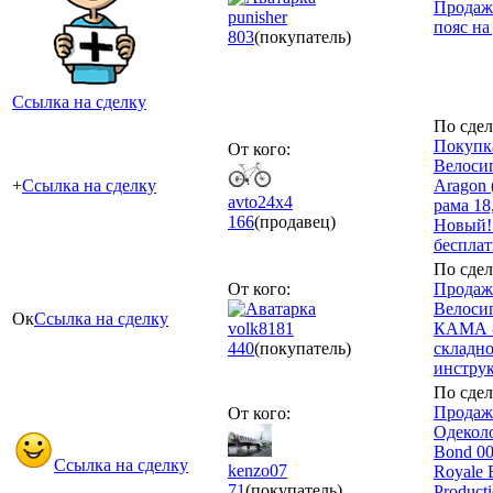
Продаж
punisher
пояс н
803
(покупатель)
Ссылка на сделку
По сдел
Покупк
От кого:
Велосип
+
Ссылка на сделку
Aragon (
avto24x4
рама 18
166
(продавец)
Новый!
бесплат
По сдел
От кого:
Продаж
Велоси
Ок
Ссылка на сделку
volk8181
КАМА 
440
(покупатель)
складно
инстру
По сдел
Продаж
От кого:
Одекол
Bond 00
Ссылка на сделку
kenzo07
Royale 
71
(покупатель)
Product