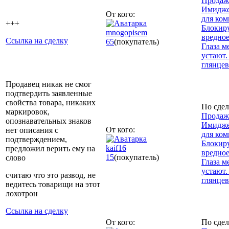
Продаж
Имидже
От кого:
для ком
+++
Блокир
mnogopisem
вредное
Ссылка на сделку
65
(покупатель)
Глаза м
устают.
глянце
Продавец никак не смог
подтвердить заявленные
свойства товара, никаких
По сдел
маркировок,
Продаж
опознавательных знаков
Имидже
От кого:
нет описания с
для ком
подтверждением,
Блокир
kaif16
предложил верить ему на
вредное
15
(покупатель)
слово
Глаза м
устают.
считаю что это развод, не
глянце
ведитесь товарищи на этот
лохотрон
Ссылка на сделку
От кого:
По сдел