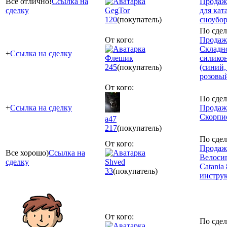
Все отлично!
Ссылка на
Продаж
сделку
GegTor
для кат
120
(покупатель)
сноубо
По сдел
От кого:
Продаж
Складн
+
Ссылка на сделку
Флешик
силико
245
(покупатель)
(синий,
розовы
От кого:
По сдел
+
Ссылка на сделку
Продаж
Скорпи
a47
217
(покупатель)
По сдел
От кого:
Продаж
Все хорошо)
Ссылка на
Велосип
сделку
Shved
Catania
33
(покупатель)
инстру
От кого:
По сдел