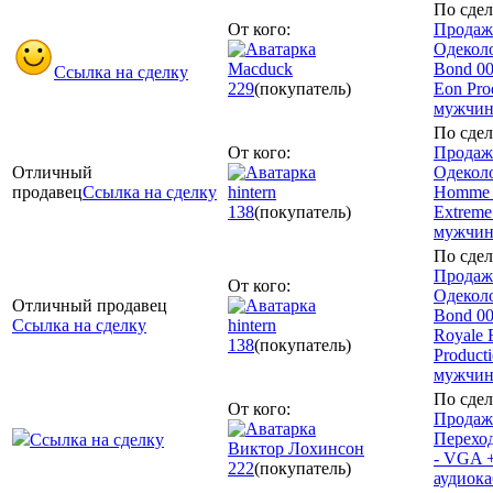
По сдел
От кого:
Продаж
Одекол
Macduck
Bond 0
Ссылка на сделку
229
(покупатель)
Eon Pro
мужчи
По сдел
От кого:
Продаж
Отличный
Одеколо
продавец
Ссылка на сделку
hintern
Homme 
138
(покупатель)
Extreme
мужчи
По сдел
Продаж
От кого:
Одекол
Отличный продавец
Bond 00
Ссылка на сделку
hintern
Royale 
138
(покупатель)
Product
мужчи
По сдел
От кого:
Продаж
Перехо
Ссылка на сделку
Виктор Лохинсон
- VGA 
222
(покупатель)
аудиока