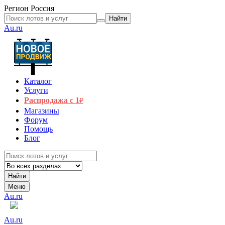
Регион
Россия
Найти
Au.ru
Каталог
Услуги
Распродажа с 1
₽
Магазины
Форум
Помощь
Блог
Найти
Меню
Au.ru
Au.ru