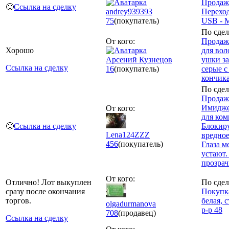
Продаж
🙂
Ссылка на сделку
andrey939393
Перехо
75
(покупатель)
USB - 
По сдел
От кого:
Продаж
Хорошо
для вол
Арсений Кузнецов
ушки з
Ссылка на сделку
16
(покупатель)
серые с
кончик
По сдел
Продаж
Имидже
От кого:
для ком
🙂
Ссылка на сделку
Блокир
Lena124ZZZ
вредное
456
(покупатель)
Глаза м
устают.
прозра
От кого:
Отлично! Лот выкуплен
По сдел
сразу после окончания
Покупка
торгов.
белая, 
olgadurmanova
р-р 48
708
(продавец)
Ссылка на сделку