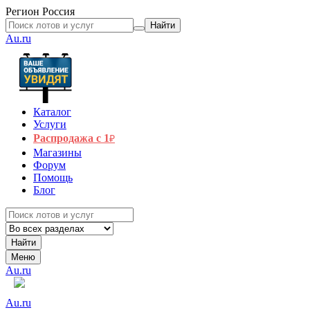
Регион
Россия
Найти
Au.ru
Каталог
Услуги
Распродажа с 1
₽
Магазины
Форум
Помощь
Блог
Найти
Меню
Au.ru
Au.ru