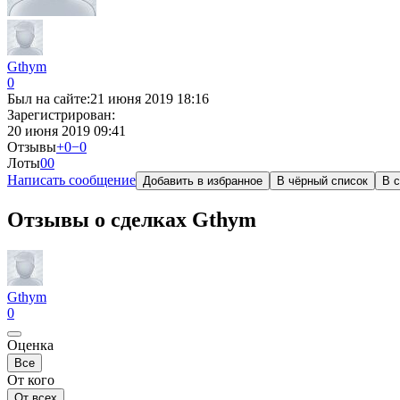
Gthym
0
Был на сайте:
21 июня 2019 18:16
Зарегистрирован:
20 июня 2019 09:41
Отзывы
+0
−0
Лоты
0
0
Написать сообщение
Добавить в избранное
В чёрный список
В с
Отзывы о сделках Gthym
Gthym
0
Оценка
Все
От кого
От всех