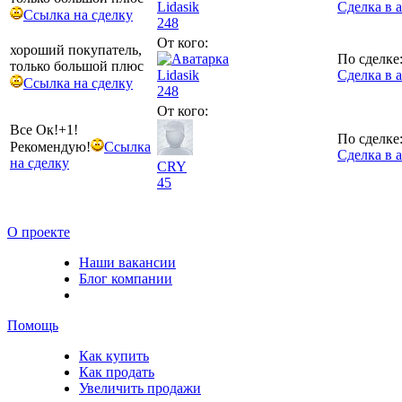
Lidasik
Сделка в 
Ссылка на сделку
248
От кого:
хороший покупатель,
По сделке
только большой плюс
Lidasik
Сделка в 
Ссылка на сделку
248
От кого:
Все Ок!+1!
По сделке
Рекомендую!
Ссылка
Сделка в 
на сделку
CRY
45
О проекте
Наши вакансии
Блог компании
Помощь
Как купить
Как продать
Увеличить продажи