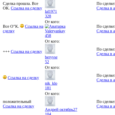
Сделка прошла. Все
По сделке
ОК.
Ссылка на сделку
Сделка в 
lal1971
328
От кого:
Все О"К.
Ссылка на
По сделке
сделку
Valeryankay
Сделка в 
458
От кого:
По сделке
+++
Ссылка на сделку
Сделка в 
beryvse
52
От кого:
По сделке
Ссылка на сделку
Сделка в 
nik_klo
181
От кого:
положительный
По сделке
Ссылка на сделку
Сделка в 
Андрей октябрь27
104