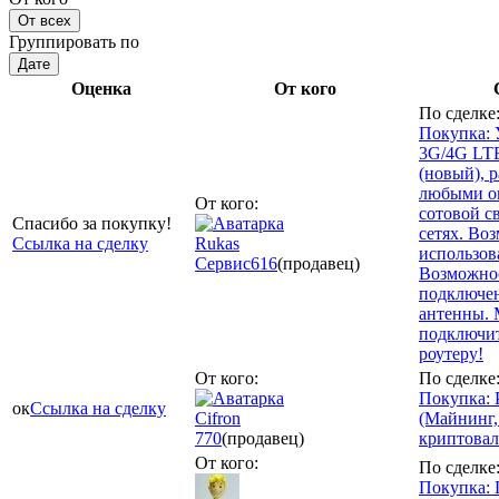
От всех
Группировать по
Дате
Оценка
От кого
По сделке
Покупка:
3G/4G LT
(новый), р
любыми о
От кого:
сотовой с
Спасибо за покупку!
сетях. Во
Ссылка на сделку
Rukas
использова
Сервис
616
(продавец)
Возможно
подключе
антенны.
подключит
роутеру!
От кого:
По сделке
Покупка: 
ок
Ссылка на сделку
Cifron
(Майнинг,
770
(продавец)
криптовал
От кого:
По сделке
Покупка: 