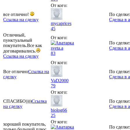
От кого:
все отлично!
По сделке
Ссылка на сделку
Сделка в 
mycaprices
45
Отличный,
От кого:
пунктуальный
По сделке
покупатель.Все как
sveta.a
Сделка в 
договаривались.
83
Ссылка на сделку
От кого:
Все отлично
Ссылка на
По сделке
сделку
Сделка в 
VaD2000
79
От кого:
СПАСИБО))))
Ссылка
По сделке
на сделку
Сделка в 
biolog66
25
От кого:
хороший покупатель,
По сделке
только большой плюс