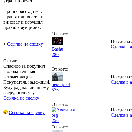
утра и торгует.
Прошу рассудите...
Прав я или все таки
виноват и нарушил
правила аукциона.
От кого:
По сделке
+
Ссылка на сделку
Сделка в 
Bashu
280
Отзыв:
Спасибо за покупку!
От кого:
Положительная
рекомендация.
По сделке
Покупатель надежный.
Сделка в 
neperpbl3
Буду рад дальнейшему
576
сотрудничеству.
Ссылка на сделку
От кого:
По сделке
Ссылка на сделку
bsg
Сделка в 
256
От кого: