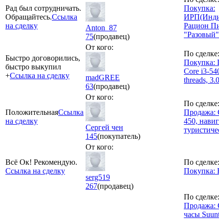
Рад был сотрудничать.
Покупка:
Обращайтесь.
Ссылка
ИРП(Инди
на сделку
Рацион Пи
Anton_87
"Разовый"
75
(продавец)
От кого:
По сделке
Быстро договорились,
Покупка: 
быстро выкупил
Core i3-540
+
Ссылка на сделку
madGREE
threads, 3.
63
(продавец)
От кого:
По сделке
Положительная
Ссылка
Продажа: 
на сделку
450, нави
Сергей чен
туристиче
145
(покупатель)
От кого:
Всё Ок! Рекомендую.
По сделке
Ссылка на сделку
Покупка: 
serg519
267
(продавец)
По сделке
Продажа:
часы Suun