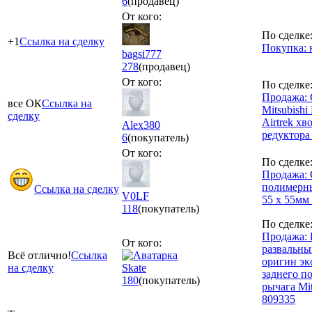
6
(продавец)
От кого:
По сделке
+1
Ссылка на сделку
Покупка:
bagsi777
278
(продавец)
От кого:
По сделке
Продажа: 
все ОК
Ссылка на
Mitsubish
сделку
Airtrek хв
Alex380
редуктора
6
(покупатель)
От кого:
По сделке
Продажа: 
полимерн
Ссылка на сделку
V0LF
55 х 55мм 
118
(покупатель)
По сделке
Продажа: 
От кого:
развальны
Всё отлично!
Ссылка
оригин эк
на сделку
Skate
заднего п
180
(покупатель)
рычага Mi
809335