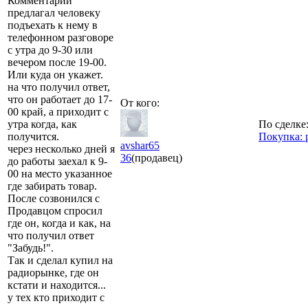
Комментарий
предлагал человеку
подъехать к нему в
телефонном разговоре
с утра до 9-30 или
вечером после 19-00.
Или куда он укажет.
на что получил ответ,
что он работает до 17-
От кого:
00 край, а приходит с
утра когда, как
По сделке
получится.
Покупка: 
avshar65
через несколько дней я
36
(продавец)
до работы заехал к 9-
00 на место указанное
где забирать товар.
После созвонился с
Продавцом спросил
где он, когда и как, на
что получил ответ
"Забудь!".
Так и сделал купил на
радиорынке, где он
кстати и находится...
у тех кто приходит с