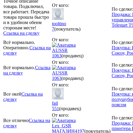
Точное описание
От кого:
товара. Подключил,
По сделке
все работает. Передача
Продажа: 
товара прошла быстро
управлени
и в удобном обеим
tooltino
Telestart 
сторонам месте!
7
(покупатель)
Ссылка на сделку
От кого:
Всё нормально.
По сделке
Оперативно.
Ссылка на
Покупка: 
AUSSR
сделку
Союзу, Ро
1063
(продавец)
От кого:
По сделке
Всё нормально.
Ссылка
Покупка: 
на сделку
AUSSR
Союзу, Ро
1063
(продавец)
От кого:
По сделке
Все окей
Ссылка на
Покупка:
сделку
полушубо
fail
поясом
551
(продавец)
От кого:
По сделке
Все отлично
Ссылка на
Продажа: 
сделку
Lex_GSR
принтера 
МАГАЗИН
4197
(покупатель)