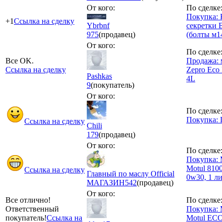
От кого:
По сделке
Покупка: 
+1
Ссылка на сделку
Ybrbnf
секретки 
975
(продавец)
(болты м1
От кого:
По сделке
Все OK.
Продажа: 
Ссылка на сделку
Zepro Eco 
Pashkas
4L
9
(покупатель)
От кого:
По сделке
Покупка: 
Ссылка на сделку
Chili
179
(продавец)
От кого:
По сделке
Покупка: 
Motul 8100
Ссылка на сделку
Главный по маслу Official
0w30, 1 л
МАГАЗИН
542
(продавец)
От кого:
Все отлично!
По сделке
Ответственный
Покупка: 
покупатель!
Ссылка на
Motul ECO