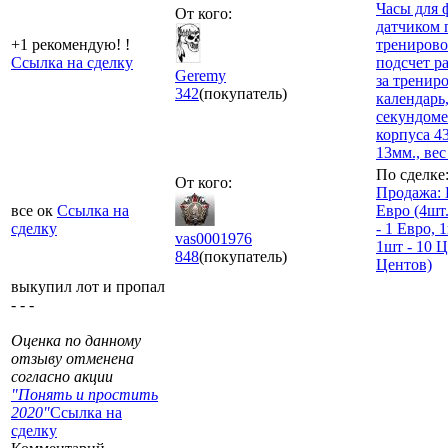
Часы для 
От кого:
датчиком 
+1 рекомендую! !
тренировок
Ссылка на сделку
подсчет р
Geremy
за трениро
342
(покупатель)
календарь
секундоме
корпуса 4
13мм., вес
По сделке
От кого:
Продажа: 
все ок
Ссылка на
Евро (4шт.
сделку
- 1 Евро, 
vas0001976
1шт - 10 Ц
848
(покупатель)
Центов)
выкупил лот и пропал
- - -
Оценка по данному
отзыву отменена
согласно акции
"Понять и простить
2020"
Ссылка на
сделку