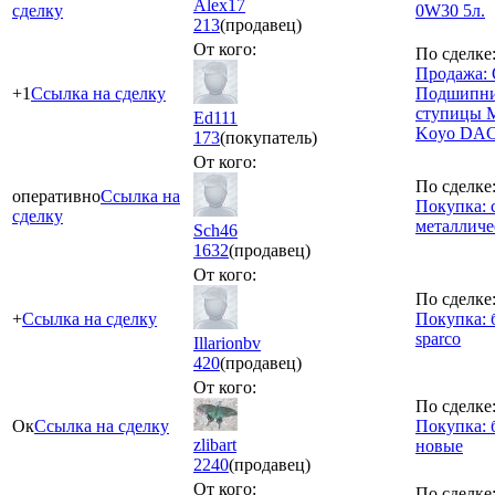
Alex17
сделку
0W30 5л.
213
(продавец)
От кого:
По сделке
Продажа:
+1
Ссылка на сделку
Подшипни
ступицы Mi
Ed111
Koyo DA
173
(покупатель)
От кого:
По сделке
оперативно
Ссылка на
Покупка: 
сделку
металличе
Sch46
1632
(продавец)
От кого:
По сделке
+
Ссылка на сделку
Покупка: 
sparco
Illarionbv
420
(продавец)
От кого:
По сделке
Ок
Ссылка на сделку
Покупка: 
zlibart
новые
2240
(продавец)
От кого:
По сделке