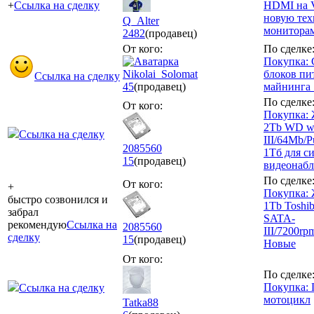
+
Ссылка на сделку
HDMI на V
новую тех
Q_Alter
монитора
2482
(продавец)
От кого:
По сделке
Покупка: 
Nikolai_Solomat
блоков пи
Ссылка на сделку
45
(продавец)
майнинга
По сделке
От кого:
Покупка: 
2Tb WD wd
Ссылка на сделку
III/64Mb/P
2085560
1Тб для с
15
(продавец)
видеонаб
По сделке
От кого:
+
Покупка: 
быстро созвонился и
1Tb Tosh
забрал
SATA-
рекомендую
Ссылка на
2085560
III/7200rp
сделку
15
(продавец)
Новые
От кого:
По сделке
Покупка: 
Ссылка на сделку
мотоцикл
Tatka88