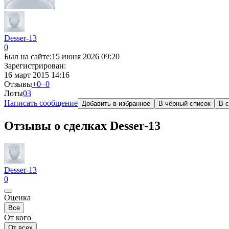
Desser-13
0
Был на сайте:
15 июня 2026 09:20
Зарегистрирован:
16 март 2015 14:16
Отзывы
+0
−0
Лоты
0
3
Написать сообщение
Добавить в избранное
В чёрный список
В с
Отзывы о сделках Desser-13
Desser-13
0
Оценка
Все
От кого
От всех