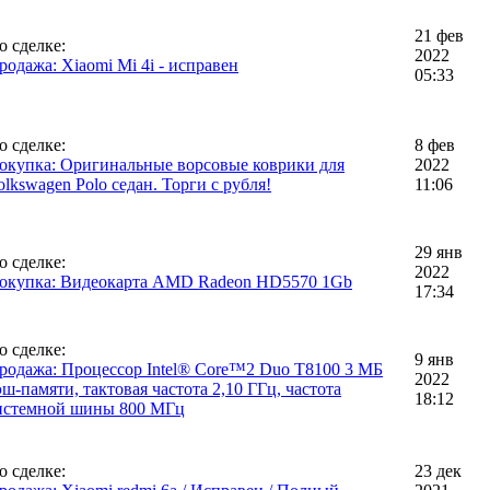
21 фев
о сделке:
2022
родажа: Xiaomi Mi 4i - исправен
05:33
о сделке:
8 фев
окупка: Оригинальные ворсовые коврики для
2022
olkswagen Polo седан. Торги с рубля!
11:06
29 янв
о сделке:
2022
окупка: Видеокарта AMD Radeon HD5570 1Gb
17:34
о сделке:
9 янв
родажа: Процессор Intel® Core™2 Duo T8100 3 МБ
2022
эш-памяти, тактовая частота 2,10 ГГц, частота
18:12
истемной шины 800 МГц
о сделке:
23 дек