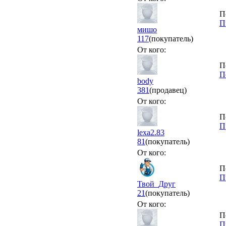
П
П
мишо
117
(покупатель)
От кого:
П
П
body
381
(продавец)
От кого:
П
П
lexa2.83
81
(покупатель)
От кого:
П
П
Твой_Друг
21
(покупатель)
От кого:
П
П