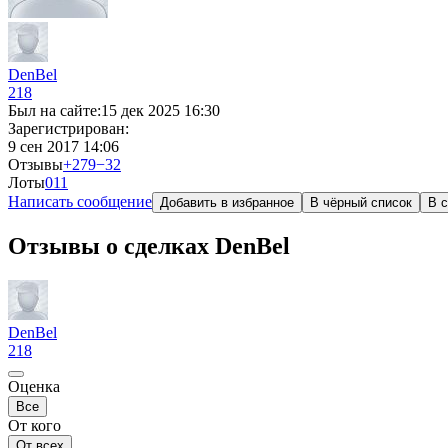
DenBel
218
Был на сайте:
15 дек 2025 16:30
Зарегистрирован:
9 сен 2017 14:06
Отзывы
+279
−32
Лоты
0
11
Написать сообщение
Добавить в избранное
В чёрный список
В с
Отзывы о сделках DenBel
DenBel
218
Оценка
Все
От кого
От всех