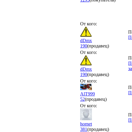
От кого:
П
П
dDmx
190
(продавец)
От кого:
П
П
з
dDmx
190
(продавец)
От кого:
П
П
AlT999
52
(продавец)
От кого:
П
П
hornet
381
(продавец)