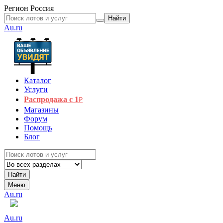
Регион
Россия
Найти
Au.ru
Каталог
Услуги
Распродажа с 1
₽
Магазины
Форум
Помощь
Блог
Найти
Меню
Au.ru
Au.ru