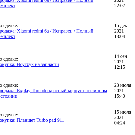
родажа: Xiaomi redmi 6a / Исправен / Полный
2021
омплект
22:07
о сделке:
15 дек
родажа: Xiaomi redmi 6a / Исправен / Полный
2021
омплект
13:04
14 сен
о сделке:
2021
окупка: Ноутбук на запчасти
12:15
о сделке:
23 июля
родажа: Explay Tornado красный корпус в отличном
2021
остоянии
15:40
15 июля
о сделке:
2021
окупка: Планшет Turbo pad 911
04:24