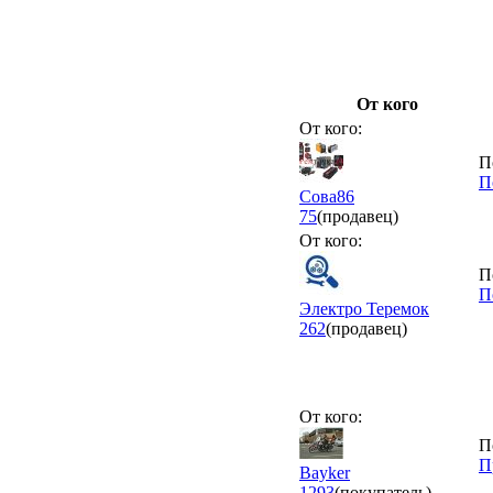
От кого
От кого:
П
П
Сова86
75
(продавец)
От кого:
П
П
Электро Теремок
262
(продавец)
От кого:
П
П
Bayker
1293
(покупатель)