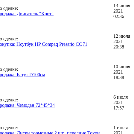
13 июля
о сделке:
2021
родажа: Двигатель "Крот"
02:36
12 июля
о сделке:
2021
окупка: Ноутбук HP Compaq Presario CQ71
20:38
10 июля
о сделке:
2021
родажа: Батут D100см
18:38
6 июля
о сделке:
2021
родажа: Чемодан 72*45*34
17:57
о сделке:
1 июля
родажа: Диски тормозные 2 шт., передние Toyota
2021