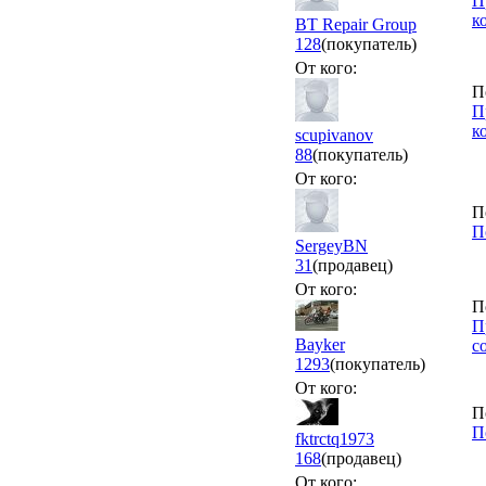
П
к
BT Repair Group
128
(покупатель)
От кого:
П
П
к
scupivanov
88
(покупатель)
От кого:
П
П
SergeyBN
31
(продавец)
От кого:
П
П
Bayker
с
1293
(покупатель)
От кого:
П
П
fktrctq1973
168
(продавец)
От кого: