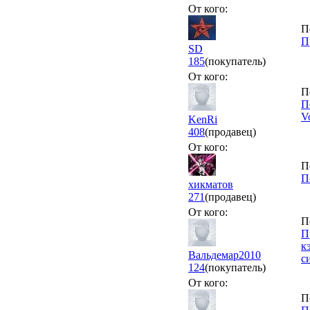
От кого:
П
П
SD
185
(покупатель)
От кого:
П
П
V
KenRi
408
(продавец)
От кого:
П
П
хикматов
271
(продавец)
От кого:
П
П
к
Вальдемар2010
с
124
(покупатель)
От кого:
П