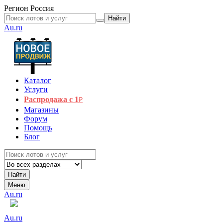
Регион
Россия
Найти
Au.ru
Каталог
Услуги
Распродажа с 1
₽
Магазины
Форум
Помощь
Блог
Найти
Меню
Au.ru
Au.ru