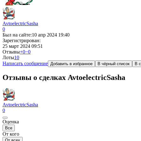
AvtoelectricSasha
0
Был на сайте:
10 апр 2024 19:40
Зарегистрирован:
25 март 2024 09:51
Отзывы
+0
−0
Лоты
1
0
Написать сообщение
Добавить в избранное
В чёрный список
В с
Отзывы о сделках AvtoelectricSasha
AvtoelectricSasha
0
Оценка
Все
От кого
От всех