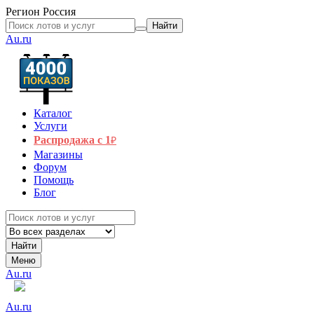
Регион
Россия
Найти
Au.ru
Каталог
Услуги
Распродажа с 1
₽
Магазины
Форум
Помощь
Блог
Найти
Меню
Au.ru
Au.ru