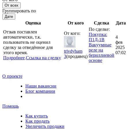
От всех
Группировать по
Дате
Оценка
От кого
Сделка
Дата
По сделке:
Отзыв поставлен
От кого:
Покупка:
автоматически, т.к.
4
П1Д-1В
пользователь не оценил
фев
Вакуумные
сделку за отведённое для
2025
реле на
trivdyham
этого время.
07:02
бериллиевой
3
(продавец)
Подробнее
.
Ссылка на сделку
основе
О проекте
Наши вакансии
Блог компании
Помощь
Как купить
Как продать
Увеличить продажи