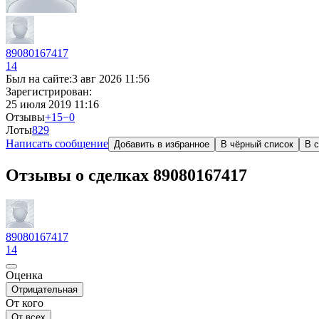
89080167417
14
Был на сайте:
3 авг 2026 11:56
Зарегистрирован:
25 июля 2019 11:16
Отзывы
+15
−0
Лоты
8
29
Написать сообщение
Добавить в избранное
В чёрный список
В с
Отзывы о сделках 89080167417
89080167417
14
Оценка
Отрицательная
От кого
От всех