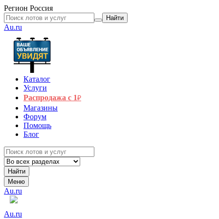
Регион
Россия
Найти
Au.ru
Каталог
Услуги
Распродажа с 1
₽
Магазины
Форум
Помощь
Блог
Найти
Меню
Au.ru
Au.ru