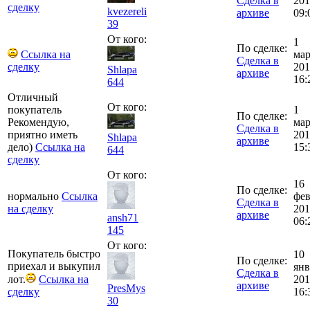
Сделка в
201
сделку
kvezereli
архиве
09:
39
От кого:
1
По сделке:
Ссылка на
мар
Сделка в
сделку
201
Shlapa
архиве
16:
644
Отличный
От кого:
покупатель
1
По сделке:
Рекомендую,
мар
Сделка в
приятно иметь
201
Shlapa
архиве
дело)
Ссылка на
15:
644
сделку
От кого:
16
По сделке:
нормально
Ссылка
фе
Сделка в
на сделку
201
архиве
ansh71
06:
145
От кого:
Покупатель быстро
10
По сделке:
приехал и выкупил
янв
Сделка в
лот.
Ссылка на
201
архиве
PresMys
сделку
16:
30