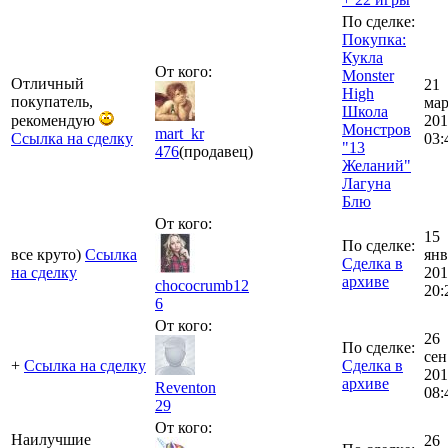
По сделке:
Покупка:
Кукла
От кого:
Monster
Отличный
21
High
покупатель,
мар
Школа
рекомендую
201
Монстров
mart_kr
Ссылка на сделку
03:
"13
476
(продавец)
Желаний"
Лагуна
Блю
От кого:
15
По сделке:
все круто)
Ссылка
янв
Сделка в
на сделку
201
архиве
chococrumb12
20:
6
От кого:
26
По сделке:
сен
+
Ссылка на сделку
Сделка в
201
архиве
Reventon
08:
29
От кого:
Наилучшие
26