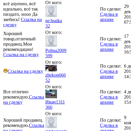
От кого:
всё ахуенно, всё
29
идеально, всё так
По сделке:
дек
пиздато, нооо Да
Сделка в
201
заебись!
Ссылка на
архиве
ne3naika
07:
сделку
32
От кого:
Хороший
17
товар,отличный
По сделке:
дек
продавец.Мои
Сделка в
201
рекомендации!
архиве
Polina2009
16:
Ссылка на сделку
599
От кого:
По сделке:
6 д
Ссылка на сделку
Сделка в
201
zhekon666
архиве
14:
52
От кого:
Все отлично
По сделке:
4 д
рекомендую.
Ссылка
Сделка в
201
Иван1311
на сделку
архиве
15:
366
От кого:
9
Хороший продавец.
По сделке:
ноя
рекомендую.
Ссылка
Сделка в
201
на сделку
архиве