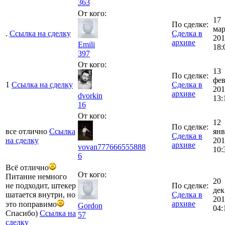
363
От кого:
17
По сделке:
мар
.
Ссылка на сделку
Сделка в
201
архиве
Emili
18:
397
От кого:
13
По сделке:
фе
1
Ссылка на сделку
Сделка в
201
архиве
dvorkin
13:
16
От кого:
12
По сделке:
все отлично
Ссылка
янв
Сделка в
на сделку
201
архиве
vovan777666555888
10:
6
Всё отлично
От кого:
Питание немного
20
не подходит, штекер
По сделке:
дек
шатается внутри, но
Сделка в
201
архиве
это поправимо
Gordon
04:
Спасибо)
Ссылка на
57
сделку