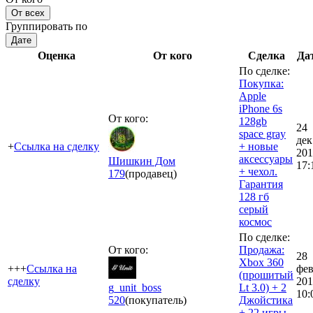
От всех
Группировать по
Дате
Оценка
От кого
Сделка
Да
По сделке:
Покупка:
Apple
iPhone 6s
От кого:
128gb
24
space gray
дек
+
Ссылка на сделку
+ новые
201
аксессуары
Шишкин Дом
17:
+ чехол.
179
(продавец)
Гарантия
128 гб
серый
космос
По сделке:
От кого:
Продажа:
28
Xbox 360
+++
Ссылка на
фе
(прошитый
сделку
201
g_unit_boss
Lt 3.0) + 2
10:
520
(покупатель)
Джойстика
+ 22 игры