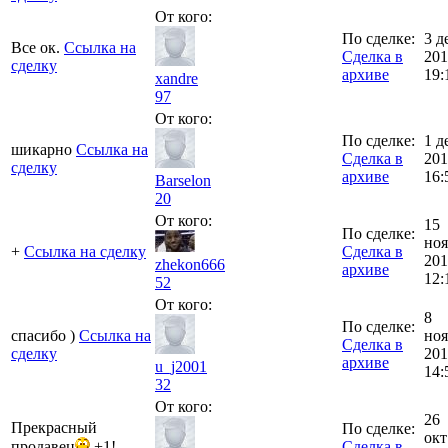
От кого:
По сделке:
3 д
Все ок.
Ссылка на
Сделка в
201
сделку
архиве
19:
xandre
97
От кого:
По сделке:
1 д
шикарно
Ссылка на
Сделка в
201
сделку
архиве
16:
Barselon
20
От кого:
15
По сделке:
ноя
+
Ссылка на сделку
Сделка в
201
zhekon666
архиве
12:
52
От кого:
8
По сделке:
спасибо )
Ссылка на
ноя
Сделка в
сделку
201
архиве
u_j2001
14:
32
От кого:
26
Прекрасный
По сделке:
окт
продавец
+1!
Сделка в