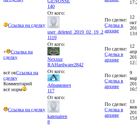
GENOSSE
17:
140
От кого:
12
По сделке:
окт
Ссылка на сделку
Сделка в
201
архиве
user_deleted_2019_02_19_2
13:
1119
От кого:
12
По сделке:
апр
+
Ссылка на
Сделка в
201
сделку
Nexxuz
архиве
12:
RAHardware
2842
От кого:
всё ок
Ссылка на
9
По сделке:
сделку
мар
Сделка в
Комментарий
201
Абрамович
архиве
16:
всё норм
117
От кого:
13
По сделке:
янв
Ссылка на сделку
Сделка в
201
архиве
katenairen
15:
8