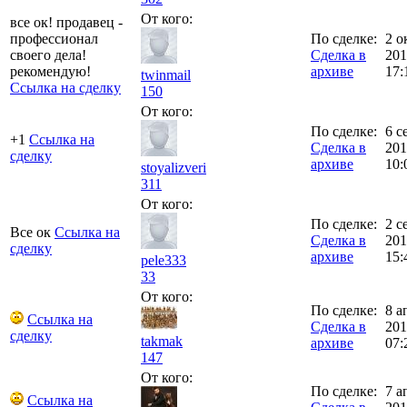
От кого:
все ок! продавец -
профессионал
По сделке:
2 о
своего дела!
Сделка в
201
рекомендую!
архиве
17:
twinmail
Ссылка на сделку
150
От кого:
По сделке:
6 с
+1
Ссылка на
Сделка в
201
сделку
архиве
10:
stoyalizveri
311
От кого:
По сделке:
2 с
Все ок
Ссылка на
Сделка в
201
сделку
архиве
15:
pele333
33
От кого:
По сделке:
8 а
Ссылка на
Сделка в
201
сделку
takmak
архиве
07:
147
От кого:
По сделке:
7 а
Ссылка на