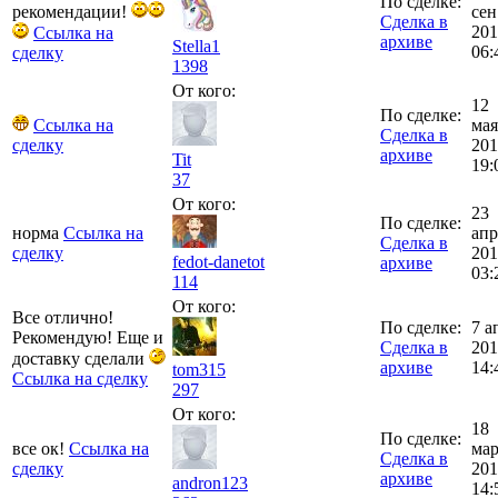
По сделке:
рекомендации!
сен
Сделка в
201
Ссылка на
архиве
Stella1
06:
сделку
1398
От кого:
12
По сделке:
Ссылка на
мая
Сделка в
сделку
201
архиве
Tit
19:
37
От кого:
23
По сделке:
норма
Ссылка на
апр
Сделка в
сделку
201
fedot-danetot
архиве
03:
114
От кого:
Все отлично!
По сделке:
7 а
Рекомендую! Еще и
Сделка в
201
доставку сделали
архиве
14:
tom315
Ссылка на сделку
297
От кого:
18
По сделке:
все ок!
Ссылка на
мар
Сделка в
сделку
201
архиве
andron123
14: