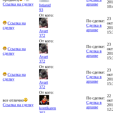
201
Ссылка на сделку
архиве
Istianid
10:
93
От кого:
23
По сделке:
Ссылка на
окт
Сделка в
сделку
201
архиве
Avart
15:
372
От кого:
23
По сделке:
Ссылка на
окт
Сделка в
сделку
201
архиве
Avart
15:
372
От кого:
23
По сделке:
Ссылка на
окт
Сделка в
сделку
201
архиве
Avart
15:
372
От кого:
22
По сделке:
все отлично
окт
Сделка в
Ссылка на сделку
201
архиве
kontikaren
12:
302