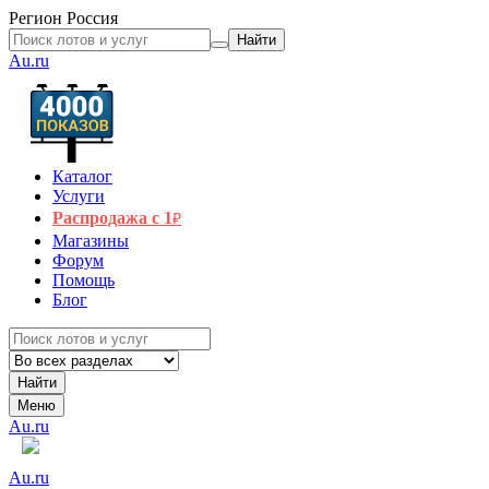
Регион
Россия
Найти
Au.ru
Каталог
Услуги
Распродажа с 1
₽
Магазины
Форум
Помощь
Блог
Найти
Меню
Au.ru
Au.ru