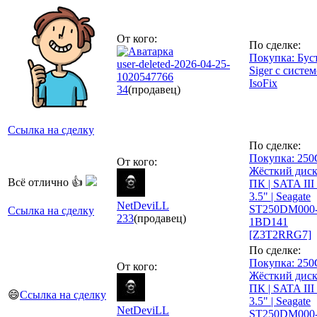
От кого:
По сделке:
Покупка: Бус
user-deleted-2026-04-25-
Siger с систе
1020547766
IsoFix
34
(продавец)
Ссылка на сделку
По сделке:
Покупка: 250
От кого:
Жёсткий диск
Всё отлично 👍
ПК | SATA II
3.5" | Seagate
NetDeviLL
ST250DM000
Ссылка на сделку
233
(продавец)
1BD141
[Z3T2RRG7]
По сделке:
Покупка: 250
От кого:
Жёсткий диск
ПК | SATA II
😄
Ссылка на сделку
3.5" | Seagate
NetDeviLL
ST250DM000