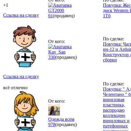
+1
Покупка: Жес
GT2000
диск Western D
Ссылка на сделку
61
(продавец)
1Тб
По сделке:
От кого:
Покупка: Час
ин-12 и Ardui
Kav_San
Конструктор 
330
(продавец)
сборки
Ссылка на сделку
По сделке:
всё отлично
Покупка: " А
Челентано " 
виниловая
От кого:
пластинка,
распродаю
коллекцию
Одежда всем
виниловых и
978
(продавец)
патефонных