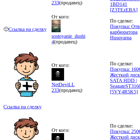
233
(продавец)
1BD141
[Z3TEzEBA]
От кого:
По сделке:
Покупка: Отв
🙂
Ссылка на сделку
карбюратора
sostoyanie_dushi
Husqvarna
4
(продавец)
По сделке:
От кого:
Покупка: 160
Жесткий диск 
SATA HDD |
NetDeviLL
SeagateST31
233
(продавец)
[5VY4R5K5]
Ссылка на сделку
По сделке:
От кого:
Покупка: 250
Жесткий диск 