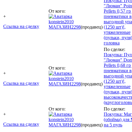
Покупка: Пул
"Люман" Poin
От кого:
Pellets 0,57 гр
+
пневматики в
konstein2010
выгодной упа
Ссылка на сделку
МАГАЗИН
2298
(продавец)
(1250 шт)!,
утяжеленные
(пульки, пуля
головка
По сделке:
Покупка: Пул
"Люман" Do
Pellets 0,68 гр
От кого:
пневматики в
+
выгодной упа
konstein2010
(1250 шт)!,
Ссылка на сделку
МАГАЗИН
2298
(продавец)
утяжеленные
(пульки, пуля
высококачест
(круглоголов
От кого:
По сделке:
+
Покупка: Маг
konstein2010
(обойма) для
Ссылка на сделку
МАГАЗИН
2298
(продавец)
на 5 пуль