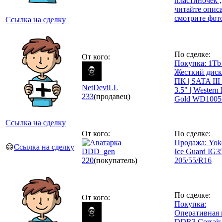
пластиночек ,
читайте описа
смотрите фот
Ссылка на сделку
По сделке:
От кого:
Покупка: 1Tb 
Жесткий диск
ПК | SATA II
NetDeviLL
3.5" | Western 
233
(продавец)
Gold WD100
Ссылка на сделку
От кого:
По сделке:
Продажа: Yo
😄
Ссылка на сделку
DDD_gen
Ice Guard IG3
220
(покупатель)
205/55/R16
По сделке:
От кого:
Покупка:
Оперативная 
DDR3 Corsai