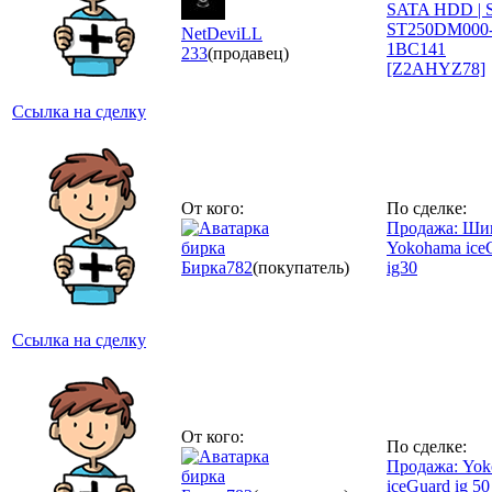
SATA HDD | S
ST250DM000
NetDeviLL
1BC141
233
(продавец)
[Z2AHYZ78]
Ссылка на сделку
От кого:
По сделке:
Продажа: Ш
бирка
Yokohama ice
Бирка
782
(покупатель)
ig30
Ссылка на сделку
От кого:
По сделке:
Продажа: Yo
бирка
iceGuard ig 50