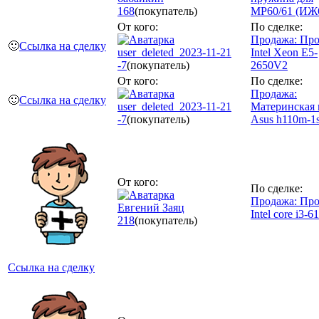
168
(покупатель)
МР60/61 (ИЖ6
От кого:
По сделке:
Продажа: Про
🙂
Ссылка на сделку
user_deleted_2023-11-21
Intel Xeon E5-
-7
(покупатель)
2650V2
От кого:
По сделке:
Продажа:
🙂
Ссылка на сделку
user_deleted_2023-11-21
Материнская 
-7
(покупатель)
Asus h110m-1
От кого:
По сделке:
Продажа: Про
Евгений Заяц
Intel core i3-6
218
(покупатель)
Ссылка на сделку