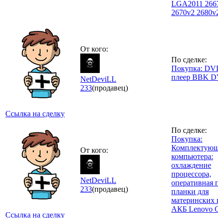
LGA2011 266
2670v2 2680v
От кого:
По сделке:
Покупка: DV
плеер BBK D
NetDeviLL
233
(продавец)
Ссылка на сделку
По сделке:
Покупка:
Комплектующ
От кого:
компьютера:
охлаждение
процессора,
NetDeviLL
оперативная 
233
(продавец)
планки для
материнских 
АКБ Lenovo 
Ссылка на сделку