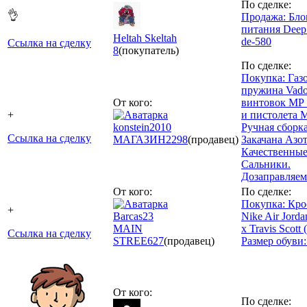
По сделке:
👌
Продажа: Бло
питания Deep
Heltah Skeltah
de-580
Ссылка на сделку
8
(покупатель)
По сделке:
Покупка: Газ
пружина Vado
От кого:
винтовок МР 
+
и пистолета 
konstein2010
Ручная сборка
Ссылка на сделку
МАГАЗИН
2298
(продавец)
Закачана Азо
Качественны
Сальники.
Дозаправляем
От кого:
По сделке:
Покупка: Кро
+
Barcas23
Nike Air Jorda
MAIN
x Travis Scott
Ссылка на сделку
STREE
627
(продавец)
Размер обуви:
От кого:
По сделке: