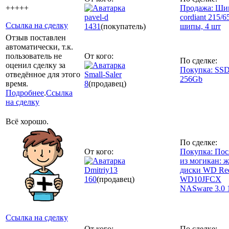
+++++
Продажа: Ш
pavel-d
cordiant 215/6
Ссылка на сделку
1431
(покупатель)
шипы, 4 шт
Отзыв поставлен
автоматически, т.к.
пользователь не
От кого:
По сделке:
оценил сделку за
Покупка: SSD
отведённое для этого
Small-Saler
256Gb
время.
8
(продавец)
Подробнее
.
Ссылка
на сделку
Всё хорошо.
По сделке:
От кого:
Покупка: Пос
из могикан: 
Dmitriy13
диски WD Re
160
(продавец)
WD10JFCX
NASware 3.0 
Ссылка на сделку
От кого:
По сделке: