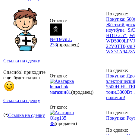
По сделке:
Покупка: 500
От кого:
Жёсткий диск
ноутбука | SAT
HDD 2.5" | W
NetDeviLL
WD5000LPV
233
(продавец)
22V0TT0(s/n
WX31A942Z
Ссылка на сделку
По сделке:
Спасибо! приходите
От кого:
Покупка: Дро
еще. будет скидка
электрически
lomachok
5500H HUTER
магазин
81
(продавец)
тонн,3300Вт ,
наличии!
Ссылка на сделку
От кого:
По сделке:
🙂
Ссылка на сделку
Oleg135
Покупка: Роу
38
(продавец)
По сделке: