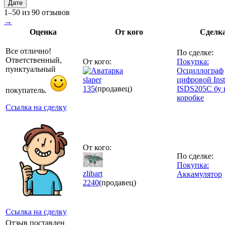
Дате
1–50 из 90 отзывов
→
Оценка
От кого
Сделк
Все отлично!
По сделке:
Ответственный,
От кого:
Покупка:
пунктуальный
Осциллограф
slaper
цифровой Inst
135
(продавец)
ISDS205C бу 
покупатель.
коробке
Ссылка на сделку
От кого:
По сделке:
Покупка:
zlibart
Аккамулятор
2240
(продавец)
Ссылка на сделку
Отзыв поставлен