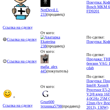
Покупка: Коф
Bosch MKM 6
NetDeviLL
FD9201
233
(продавец)
Ссылка на сделку
От кого:
По сделке:
😄
Ссылка на сделку
Ekаtеrinа
Покупка: Коф
238
(продавец)
От кого:
По сделке:
Продажа: ТН
😉
Ссылка на сделку
бензин VAG 1.
mafia_alex
cdab
445
(покупатель)
По сделке:
Покупка: Про
Intel® Xeon®
От кого:
Processor E5-
V2(8 ядер 16
+
4,0GHz 25M 
Gruz600
22nm (Ivy Bri
Ссылка на сделку
техника
5798
(продавец)
2013), 130W)