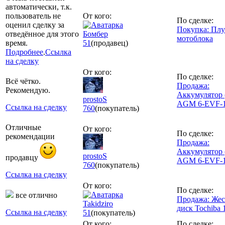
автоматически, т.к.
пользователь не
От кого:
По сделке:
оценил сделку за
Покупка: Плу
отведённое для этого
Бомбер
мотоблока
время.
51
(продавец)
Подробнее
.
Ссылка
на сделку
От кого:
По сделке:
Всё чётко.
Продажа:
Рекомендую.
Аккумулятор 
prostoS
AGM 6-EVF-
Ссылка на сделку
760
(покупатель)
Отличные
От кого:
По сделке:
рекомендации
Продажа:
Аккумулятор 
prostoS
продавцу
AGM 6-EVF-
760
(покупатель)
Ссылка на сделку
От кого:
По сделке:
все отлично
Продажа: Же
Takidziro
диск Tochiba 
Ссылка на сделку
51
(покупатель)
От кого:
По сделке: