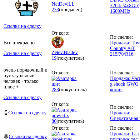
NetDeviLL
32Gb (4x8Gb)
233
(продавец)
1600MHz
Ссылка на сделку
От кого:
По сделке:
Все прекрасно
Продажа: Toy
Country A/T
Zetev.Bladev
Ссылка на сделку
215/70/R16
19
(покупатель)
очень порядочный и
От кого:
По сделке:
пунктуальный
Продажа: Час
человек - только
щит
g shock GWG 
плюс +
283
(покупатель)
копия
Ссылка на сделку
От кого:
По сделке:
🙂
Ссылка на сделку
Продажа:
powertix
Оперативная 
80
(покупатель)
От кого:
По сделке:
Продажа: Газ
😄
Ссылка на сделку
бабайкин
пружина для