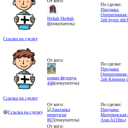
От кого:
По сделке:
Продажа:
Оперативная 
Heltah Skeltah
2gb hynix ddr
8
(покупатель)
Ссылка на сделку
От кого:
По сделке:
Продажа:
Оперативная 
роман федорук
2gb Kingston 
448
(покупатель)
Ссылка на сделку
От кого:
По сделке:
Продажа:
😄
Ссылка на сделку
pennywise
Материнская 
807
(покупатель)
Asus h110m-r
От кого: