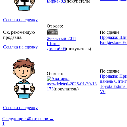
Бирка
782
(покупатель)
Ссылка на сделку
От кого:
Ок, рекомендую
По сделке:
продавца.
Продажа: Ш
Жекастый 2011
Bridgestone E
Шины
Ссылка на сделку
Диски
905
(покупатель)
По сделке:
От кого:
Продажа: Пр
панель Оптит
user-deleted-2025-01-30-13
Toyota Estim
173
(покупатель)
V6
Ссылка на сделку
Следующие 40 отзывов →
1