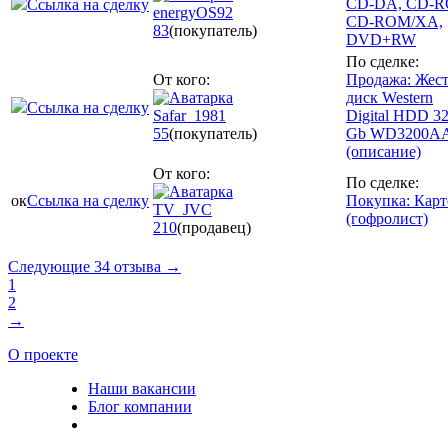
CD-DA, CD-R
Ссылка на сделку
energyOS92
CD-ROM/XA,
83
(покупатель)
DVD+RW
По сделке:
От кого:
Продажа: Жес
диск Western
Ссылка на сделку
Safar_1981
Digital HDD 3
55
(покупатель)
Gb WD3200A
(описание)
От кого:
По сделке:
ок
Ссылка на сделку
Покупка: Кар
TV_JVC
(гофролист)
210
(продавец)
Следующие 34 отзыва →
1
2
→
О проекте
Наши вакансии
Блог компании