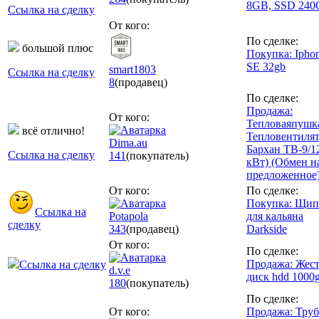
8GB, SSD 240
Ссылка на сделку
От кого:
По сделке:
большой плюс
Покупка: Ipho
SE 32gb
smart1803
Ссылка на сделку
8
(продавец)
По сделке:
Продажа:
От кого:
Тепловаяпушк
всё отлично!
Тепловентиля
Dima.au
Бархан ТВ-9/12
Ссылка на сделку
141
(покупатель)
кВт) (Обмен н
предложенное
От кого:
По сделке:
Покупка: Щи
Ссылка на
Potapola
для кальяна
сделку
343
(продавец)
Darkside
От кого:
По сделке:
Продажа: Жес
Ссылка на сделку
d.v.e
диск hdd 1000
180
(покупатель)
По сделке:
От кого:
Продажа: Тру