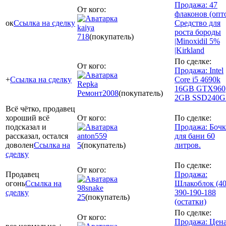
Продажа: 47
От кого:
флаконов (опт
ок
Ссылка на сделку
Средство для
kaiya
роста бороды
718
(покупатель)
|Minoxidil 5%
|Kirkland
По сделке:
От кого:
Продажа: Intel
+
Ссылка на сделку
Core i5 4690k
Repka
16GB GTX960
Ремонт
2008
(покупатель)
2GB SSD240
Всё чётко, продавец
хороший всё
От кого:
По сделке:
подсказал и
Продажа: Бочк
рассказал, остался
anton559
для бани 60
доволен
Ссылка на
5
(покупатель)
литров.
сделку
По сделке:
От кого:
Продавец
Продажа:
огонь
Ссылка на
Шлакоблок (4
98snake
сделку
390-190-188
25
(покупатель)
(остатки)
По сделке:
От кого:
Продажа: Цена