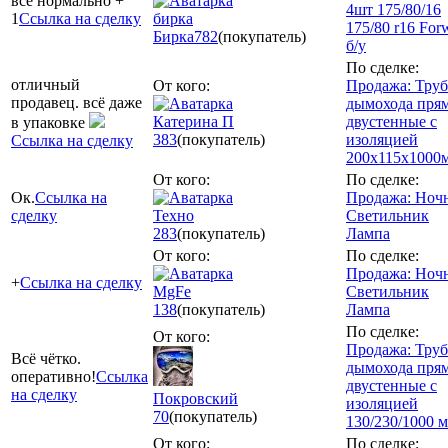
все нормально +
4шт 175/80/16
1
Ссылка на сделку
бирка
175/80 r16 For
Бирка
782
(покупатель)
б/у
По сделке:
отличный
От кого:
Продажа: Тру
продавец. всё даже
дымохода пря
Катерина П
двустенные с
в упаковке
383
(покупатель)
изоляцией
Ссылка на сделку
200x115x1000
От кого:
По сделке:
Ок.
Ссылка на
Продажа: Ноч
сделку
Техно
Светильник
283
(покупатель)
Лампа
От кого:
По сделке:
Продажа: Ноч
+
Ссылка на сделку
MgFe
Светильник
138
(покупатель)
Лампа
По сделке:
От кого:
Продажа: Тру
Всё чётко.
дымохода пря
оперативно!
Ссылка
двустенные с
на сделку
Покровский
изоляцией
70
(покупатель)
130/230/1000 
От кого:
По сделке: