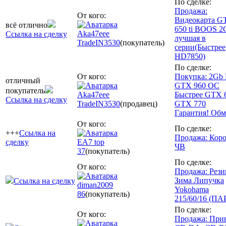
По сделке:
Продажа:
От кого:
Видеокарта G
всё отлично
650 ti BOOS 
Aka47eee
Ссылка на сделку
лучшая в
TradeIN
3530
(покупатель)
серии(Быстрее
HD7850)
По сделке:
От кого:
Покупка: 2Gb P
отличный
GTX 960 OC
покупатель
Aka47eee
Быстрее GTX 
Ссылка на сделку
TradeIN
3530
(продавец)
GTX 770
Гарантия! Об
От кого:
По сделке:
+++
Ссылка на
Продажа: Кор
сделку
EA7 top
ЧВ
37
(покупатель)
По сделке:
От кого:
Продажа: Рези
Зима Липучка
Ссылка на сделку
diman2009
Yokohama
86
(покупатель)
215/60/16 (ПА
По сделке:
От кого:
Продажа: При