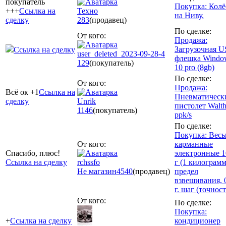
покупатель
Покупка: Колё
+++
Ссылка на
Техно
на Ниву.
сделку
283
(продавец)
По сделке:
От кого:
Продажа:
Загрузочная U
Ссылка на сделку
user_deleted_2023-09-28-4
флешка Windo
129
(покупатель)
10 pro (8gb)
По сделке:
От кого:
Продажа:
Всё ок +1
Ссылка на
Пневматическ
сделку
Unrik
пистолет Walth
1146
(покупатель)
ppk/s
По сделке:
Покупка: Вес
От кого:
карманные
Спасибо, плюс!
электронные 1
Ссылка на сделку
rchssfo
г (1 килограмм
Не магазин
4540
(продавец)
предел
взвешивания, 
г. шаг (точност
От кого:
По сделке:
Покупка:
+
Ссылка на сделку
кондиционер