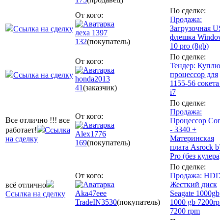
По сделке:
От кого:
Продажа:
Загрузочная U
Ссылка на сделку
леха 1397
флешка Windo
132
(покупатель)
10 pro (8gb)
По сделке:
От кого:
Тендер: Купл
процессор для
Ссылка на сделку
honda2013
1155-56 сокета 
41
(заказчик)
i7
По сделке:
Продажа:
От кого:
Все отлично !!! все
Процессор Cor
- 3340 +
работает!
Ссылка
Alex1776
Материнская
на сделку
169
(покупатель)
плата Asrock b
Pro (без кулера
По сделке:
От кого:
Продажа: HD
Жесткий диск
всё отлично
Aka47eee
Seagate 1000gb
Ссылка на сделку
TradeIN
3530
(покупатель)
1000 gb 7200r
7200 rpm