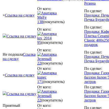
Резина
От кого:
По сделке:
+
Ссылка на сделку
Продажа: Печ
MgFe
Печка Буржуй
138
(покупатель)
По сделке:
От кого:
Продажа: Каф
Плитка Cerami
Ссылка на сделку
krs_2014
Classic 400x25
95
(покупатель)
подарок
От кого:
По сделке:
Не подошла
Ссылка
Продажа: Печ
на сделку
Зеленый
Печка Буржуй
22
(покупатель)
От кого:
По сделке:
Продажа: Газ
+
Ссылка на сделку
kupec
баллон балон 
171
(покупатель)
литров
От кого:
По сделке:
Продажа: Газ
Ссылка на сделку
Зеленый
баллон балон 
22
(покупатель)
литров
Приятный
От кого:
По сделке: