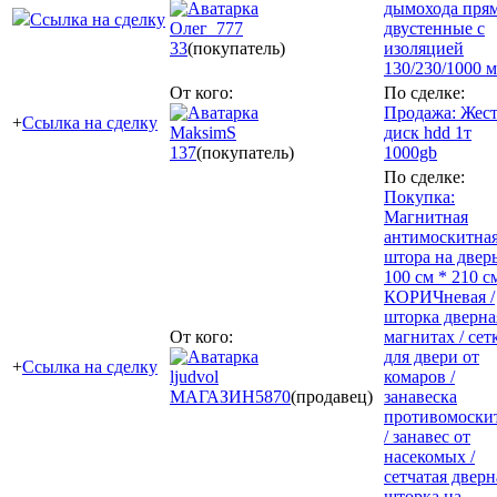
дымохода пря
Ссылка на сделку
Олег_777
двустенные с
33
(покупатель)
изоляцией
130/230/1000 
От кого:
По сделке:
Продажа: Жес
+
Ссылка на сделку
MaksimS
диск hdd 1т
137
(покупатель)
1000gb
По сделке:
Покупка:
Магнитная
антимоскитна
штора на двер
100 см * 210 с
КОРИЧневая /
шторка дверна
От кого:
магнитах / сет
для двери от
+
Ссылка на сделку
ljudvol
комаров /
МАГАЗИН
5870
(продавец)
занавеска
противомоски
/ занавес от
насекомых /
сетчатая дверн
шторка на