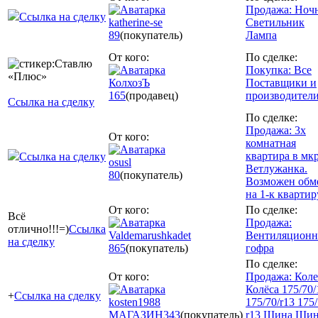
Продажа: Ноч
Ссылка на сделку
katherine-se
Светильник
89
(покупатель)
Лампа
От кого:
По сделке:
Покупка: Все
КолхозЪ
Поставщики и
165
(продавец)
производител
Ссылка на сделку
По сделке:
Продажа: 3х
От кого:
комнатная
квартира в мкр
Ссылка на сделку
osusl
Ветлужанка.
80
(покупатель)
Возможен обм
на 1-к квартир
От кого:
По сделке:
Всё
Продажа:
отлично!!!=)
Ссылка
Valdemarushkadet
Вентиляционн
на сделку
865
(покупатель)
гофра
По сделке:
От кого:
Продажа: Коле
Колёса 175/70/
+
Ссылка на сделку
kosten1988
175/70/r13 175
МАГАЗИН
343
(покупатель)
r13 Шина Ши