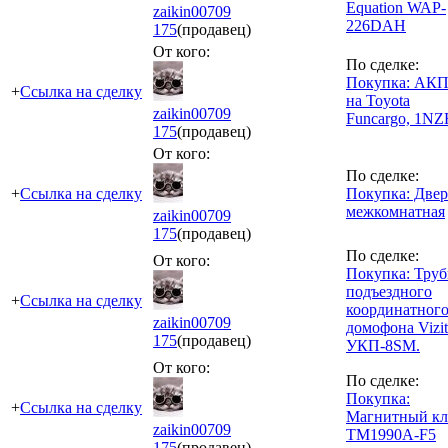
Equation WAP-
zaikin00709
226DAH
175
(продавец)
От кого:
По сделке:
Покупка: АК
+
Ссылка на сделку
на Toyota
zaikin00709
Funcargo, 1NZ
175
(продавец)
От кого:
По сделке:
+
Ссылка на сделку
Покупка: Двер
межкомнатная
zaikin00709
175
(продавец)
По сделке:
От кого:
Покупка: Труб
подъездного
+
Ссылка на сделку
координатног
zaikin00709
домофона Vizit
175
(продавец)
УКП-8SM.
От кого:
По сделке:
Покупка:
+
Ссылка на сделку
Магнитный к
zaikin00709
TM1990A-F5
175
(продавец)