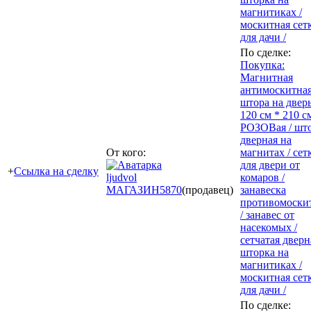
магнитиках /
москитная сет
для дачи /
По сделке:
Покупка:
Магнитная
антимоскитна
штора на двер
120 см * 210 с
РОЗОВая / шт
дверная на
От кого:
магнитах / сет
для двери от
+
Ссылка на сделку
ljudvol
комаров /
МАГАЗИН
5870
(продавец)
занавеска
противомоски
/ занавес от
насекомых /
сетчатая дверн
шторка на
магнитиках /
москитная сет
для дачи /
По сделке: