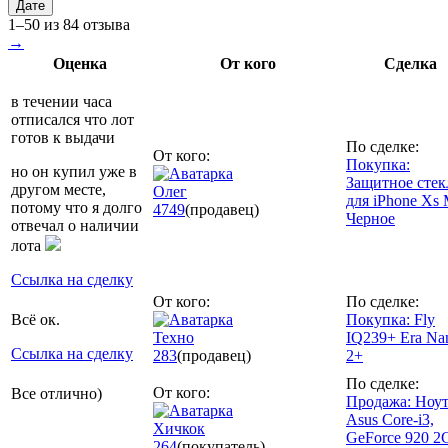
Дате
1–50 из 84 отзыва
→
Оценка
От кого
Сделка
в течении часа
отписался что лот
готов к выдачи
По сделке:
От кого:
Покупка:
но он купил уже в
Защитное стек
другом месте,
Олег
для iPhone Xs
потому что я долго
4749
(продавец)
Черное
отвечал о наличии
лота
Ссылка на сделку
От кого:
По сделке:
Всё ок.
Покупка: Fly
Техно
IQ239+ Era Na
Ссылка на сделку
283
(продавец)
2+
По сделке:
От кого:
Все отлично)
Продажа: Ноу
Asus Core-i3,
Хичкок
GeForce 920 2
264
(покупатель)