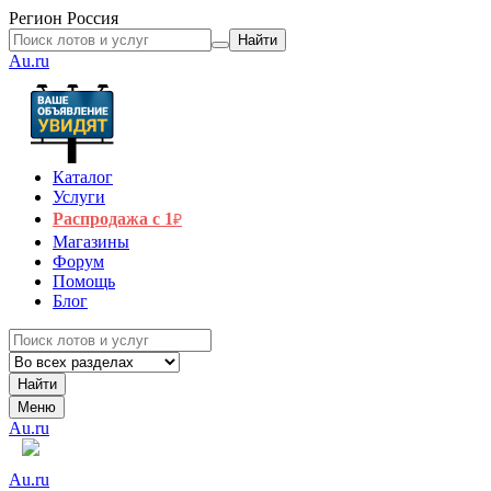
Регион
Россия
Найти
Au.ru
Каталог
Услуги
Распродажа с 1
₽
Магазины
Форум
Помощь
Блог
Найти
Меню
Au.ru
Au.ru