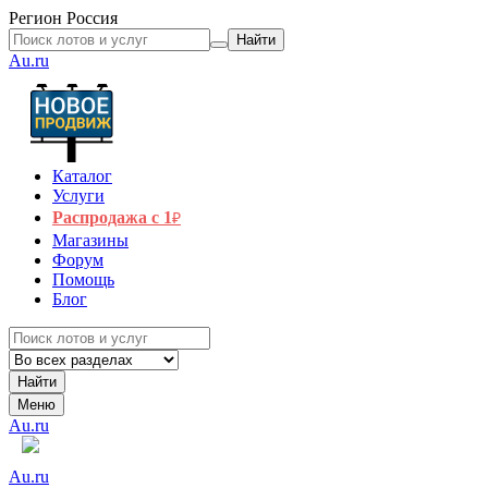
Регион
Россия
Найти
Au.ru
Каталог
Услуги
Распродажа с 1
₽
Магазины
Форум
Помощь
Блог
Найти
Меню
Au.ru
Au.ru