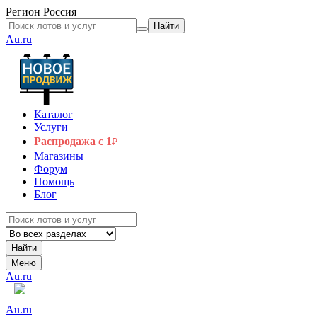
Регион
Россия
Найти
Au.ru
Каталог
Услуги
Распродажа с 1
₽
Магазины
Форум
Помощь
Блог
Найти
Меню
Au.ru
Au.ru