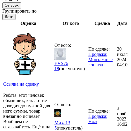
От всех
Группировать по
Дате
Оценка
От кого
Сделка
Дата
От кого:
По сделке:
30
Продажа:
июля
Монтажные
2024
EVS76
лопатки
04:10
18
(покупатель)
Ссылка на сделку
Ребята, этот человек
обманщик, как лот не
От кого:
доходит до нужной для
3
него суммы, товар
По сделке:
нояб
внезапно исчезает.
Продажа:
2023
Вообщем не
Нож
Миха13
16:02
связывайтесь. Ещё и на
5
(покупатель)