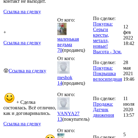
контакт не выходит.
Ссылка на сделку
По сделке:
От кого:
Покупка:
12
Серьги
+
фев
кресты,
2022
маленькая
металл,
Ссылка на сделку
18:42
ведъма
новые!
70
(продавец)
Высота - 3см.
От кого:
По сделке:
28
Покупка:
мая
😵
Ссылка на сделку
Покрышка
2021
meshok
велосипедная
19:46
14
(продавец)
От кого:
По сделке:
11
+ Сделка
Продажа:
июля
состоялась. Всё отлично,
Датчик
2020
как и договаривались.
VANYA27
движения
13:57
13
(покупатель)
Ссылка на сделку
От кого:
5
По сделке: