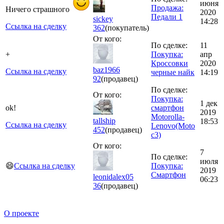
июня
Продажа:
Ничего страшного
2020
Педали 1
sickey
14:28
Ссылка на сделку
362
(покупатель)
От кого:
По сделке:
11
+
Покупка:
апр
Кроссовки
2020
baz1966
Ссылка на сделку
черные найк
14:19
92
(продавец)
По сделке:
От кого:
Покупка:
1 дек
ok!
смартфон
2019
Motorolla-
tallship
18:53
Ссылка на сделку
Lenovo(Moto
452
(продавец)
c3)
От кого:
7
По сделке:
июля
😄
Ссылка на сделку
Покупка:
2019
Смартфон
leonidalex05
06:23
36
(продавец)
О проекте