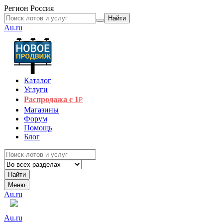
Регион
Россия
Найти
Au.ru
Каталог
Услуги
Распродажа с 1
₽
Магазины
Форум
Помощь
Блог
Найти
Меню
Au.ru
Au.ru