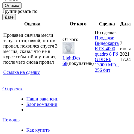
От всех
Группировать по
Дате
Оценка
От кого
Сделка
Дата
По сделке:
Продавец сначала месяц
Продажа:
От кого:
тянул с отправкой, потом
Видеокарта
7
пропал, появился спустя 3
RTX 4000
июля
месяца, сказал что не в
quadro 8 Гб
2021
курсе событий и уточнит,
LightDes
GDDR6
17:24
после чего снова пропал
68
(покупатель)
13000 МГц,
256 бит
Ссылка на сделку
О проекте
Наши вакансии
Блог компании
Помощь
Как купить