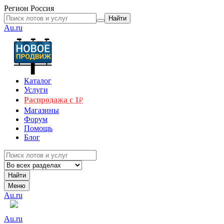
Регион
Россия
Найти
Au.ru
Каталог
Услуги
Распродажа с 1
₽
Магазины
Форум
Помощь
Блог
Найти
Меню
Au.ru
Au.ru