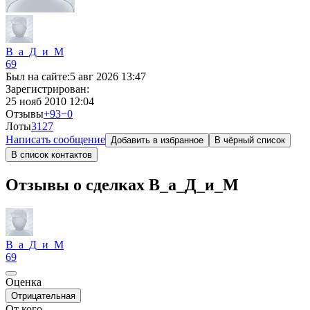
В_а_Д_и_М
69
Был на сайте:
5 авг 2026 13:47
Зарегистрирован:
25 нояб 2010 12:04
Отзывы
+93
−0
Лоты
3
127
Написать сообщение
Добавить в избранное
В чёрный список
В список контактов
Отзывы о сделках В_а_Д_и_М
В_а_Д_и_М
69
Оценка
Отрицательная
От кого