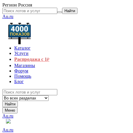
Регион
Россия
Найти
Au.ru
Каталог
Услуги
Распродажа с 1
₽
Магазины
Форум
Помощь
Блог
Найти
Меню
Au.ru
Au.ru