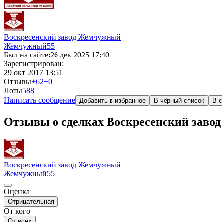
Воскресенский завод Жемчужный
Жемчужный
55
Был на сайте:
26 дек 2025 17:40
Зарегистрирован:
29 окт 2017 13:51
Отзывы
+62
−0
Лоты
58
8
Написать сообщение
Добавить в избранное
В чёрный список
В с
Отзывы о сделках Воскресенский зав
Воскресенский завод Жемчужный
Жемчужный
55
Оценка
Отрицательная
От кого
От всех