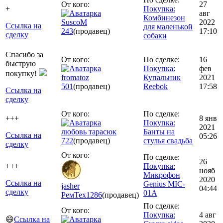
От кого:
27
+
Покупка:
авг
Комбинезон
SuscoM
2022
Ссылка на
для маленькой
243
(продавец)
17:10
сделку
собаки
Спасибо за
От кого:
По сделке:
16
быструю
Покупка:
фев
покупку!
fromatoz
Купальник
2021
501
(продавец)
Reebok
17:58
Ссылка на
сделку
От кого:
По сделке:
+++
8 янв
Покупка:
2021
любовь тарасюк
Банты на
Ссылка на
05:26
722
(продавец)
стулья свадьба
сделку
От кого:
По сделке:
26
+++
Покупка:
нояб
Микрофон
2020
Ссылка на
Genius MIC-
jasher
04:44
сделку
01A
РемТех
1286
(продавец)
По сделке:
От кого:
Покупка:
4 авг
😄
Ссылка на