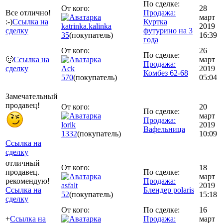
По сделке:
От кого:
28
Все отлично!
Продажа:
март
:-)
Ссылка на
Куртка
katrinka.kalinka
2019
сделку
футурино на 3
35
(покупатель)
16:39
года
От кого:
26
По сделке:
🙂
Ссылка на
март
Продажа:
сделку
Ack
2019
Комбез 62-68
570
(покупатель)
05:04
Замечательный
продавец!
От кого:
20
По сделке:
март
Продажа:
lorik
2019
Вафельница
1332
(покупатель)
10:09
Ссылка на
сделку
отличный
От кого:
18
продавец.
По сделке:
март
рекомендую!
Продажа:
asfalt
2019
Ссылка на
Блендер polaris
52
(покупатель)
15:18
сделку
От кого:
По сделке:
16
+
Ссылка на
Продажа:
март