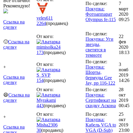
Все отлично!
По сделке:
7
Рекомендую!
Покупка:
март
Фотоаппарат
2020
veles611
Olympus fe-115
09:25
Ссылка на
2264
(продавец)
сделку
По сделке:
От кого:
22
Покупка: Уги
🙂
Ссылка на
фев
звезды,
сделку
mimisolka24
2020
светятся в
173
(продавец)
18:13
темноте
По сделке:
От кого:
3
+
Покупка:
нояб
Шорты,
S_SVP
2019
Ссылка на
бермуды Gee
154
(продавец)
14:26
сделку
Jay, рр 116-122
От кого:
По сделке:
28
😄
Ссылка на
Покупка:
окт
сделку
Myrakami
Сертификат на
2019
443
(продавец)
скидку Аскона
00:45
От кого:
По сделке:
25
+
Покупка:
окт
Misha2306
Кабель VGA to
2019
Ссылка на
30
(продавец)
VGA (D-Sub)
23:00
сделку