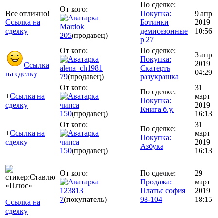
По сделке:
От кого:
Все отлично!
Покупка:
9 апр
Ссылка на
Ботинки
2019
Mardok
сделку
демисезонные
10:56
205
(продавец)
р.27
От кого:
По сделке:
3 апр
Покупка:
2019
Ссылка
alena_ch1981
Скатерть
04:29
на сделку
79
(продавец)
разукрашка
От кого:
31
По сделке:
+
Ссылка на
март
Покупка:
сделку
чипса
2019
Книга б.у.
150
(продавец)
16:13
От кого:
31
По сделке:
+
Ссылка на
март
Покупка:
сделку
чипса
2019
Азбука
150
(продавец)
16:13
От кого:
По сделке:
29
Продажа:
март
123813
Платье софия
2019
7
(покупатель)
98-104
18:15
Ссылка на
сделку