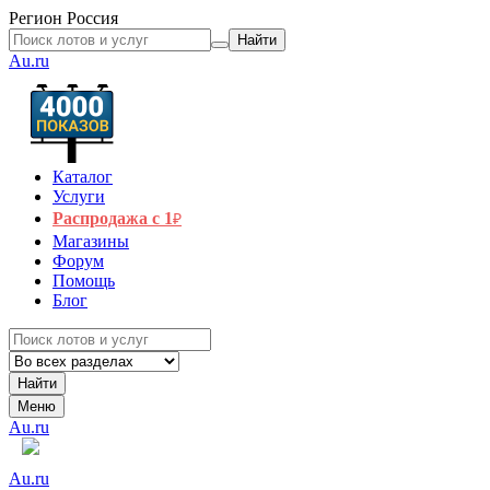
Регион
Россия
Найти
Au.ru
Каталог
Услуги
Распродажа с 1
₽
Магазины
Форум
Помощь
Блог
Найти
Меню
Au.ru
Au.ru