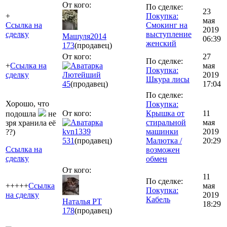
От кого:
По сделке:
23
+
Покупка:
мая
Ссылка на
Смокинг на
2019
сделку
выступление
Машуля2014
06:39
женский
173
(продавец)
От кого:
27
По сделке:
+
Ссылка на
мая
Покупка:
сделку
Лютейший
2019
Шкура лисы
45
(продавец)
17:04
По сделке:
Хорошо, что
Покупка:
От кого:
Крышка от
11
подошла
не
стиральной
мая
зря хранила её
kvn1339
машинки
2019
??)
531
(продавец)
Малютка /
20:29
Ссылка на
возможен
сделку
обмен
От кого:
11
По сделке:
+++++
Ссылка
мая
Покупка:
на сделку
2019
Кабель
Наталья РТ
18:29
178
(продавец)