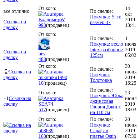
От кого:
14
всё отлично
По сделке:
окт
Покупка: Угги
ВладимирW
2019
Ссылка на
размер 37
993
(продавец)
13:41
сделку
От кого:
По сделке:
1
+
Покупка: весло
июля
Intex разборное
2019
Ссылка на
bev
125см
05:02
сделку
488
(продавец)
От кого:
30
По сделке:
🙂
Ссылка на
июня
Покупка:
сделку
mikimiku1990
2019
Толстовка
10
(продавец)
16:25
По сделке:
От кого:
23
Покупка: Юбка
+1
Ссылка на
июня
джинсовая
сделку
SEA74
2019
Глория Джинс
517
(продавец)
18:03
на 110 см
От кого:
По сделке:
20
Покупка:
июня
Ссылка на
508639
Сарафан,
2019
сделку
108
(продавец)
платье Ostin
07:30