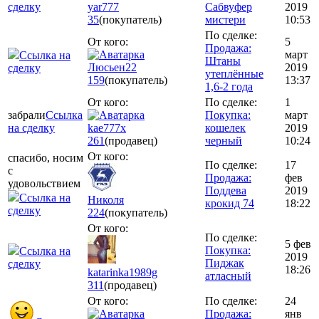
сделку
yar777
Сабвуфер
2019
35
(покупатель)
мистери
10:53
По сделке:
От кого:
5
Продажа:
март
Ссылка на
Штаны
Люсьен22
2019
сделку
утеплённые
159
(покупатель)
13:37
1,6-2 года
От кого:
По сделке:
1
забрали
Ссылка
Покупка:
март
на сделку
kae777x
кошелек
2019
261
(продавец)
черный
10:24
От кого:
спасибо, носим
По сделке:
17
с
Продажа:
фев
удовольствием
Поддева
2019
Ссылка на
Николя
крокид 74
18:22
сделку
224
(покупатель)
От кого:
По сделке:
5 фев
Покупка:
Ссылка на
2019
Пиджак
сделку
18:26
katarinka1989g
атласный
311
(продавец)
От кого:
По сделке:
24
Продажа:
янв