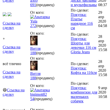
сделку
алоэ
диски -фильмы
2020
691
(продавец)
и мультфильмы
08:37
По сделке:
От кого:
29
Покупка:
апр
Платье
Yula
2020
Ссылка на
нарядное 116
272
(продавец)
04:58
сделку
см
От кого:
По сделке:
28
+
Покупка:
апр
Шорты для
2020
Ссылка на
девочки 116 см
Витля
15:58
сделку
Gloria Jeans
188
(продавец)
От кого:
28
всё тлично
По сделке:
апр
Покупка:
2020
Ссылка на
Кофта на 116см
Витля
15:58
сделку
188
(продавец)
По сделке:
От кого:
Покупка:
9 апр
😄
Ссылка на
комбинезон для
2020
сделку
bigimott82
маленьких
10:58
54
(продавец)
собачек
От кого: