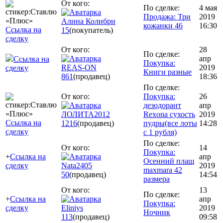
От кого:
По сделке:
4 мая
Продажа: Три
2019
Алина Колибри
кожанки 46
16:30
Ссылка на
15
(покупатель)
сделку
От кого:
28
По сделке:
апр
Ссылка на
Покупка:
REAS-ON
2019
сделку
Книги разные
861
(продавец)
18:36
По сделке:
От кого:
Покупка:
26
дезодорант
апр
ЛОЛИТА2012
Rexona сухость
2019
Ссылка на
1216
(продавец)
пудры(все лоты
14:28
сделку
с 1 рубля)
По сделке:
От кого:
14
Покупка:
+
Ссылка на
апр
Осенний плащ
сделку
Nata2405
2019
maxmara 42
50
(продавец)
14:54
размера
От кого:
13
По сделке:
+
Ссылка на
апр
Покупка:
сделку
Eliniys
2019
Ночник
113
(продавец)
09:58