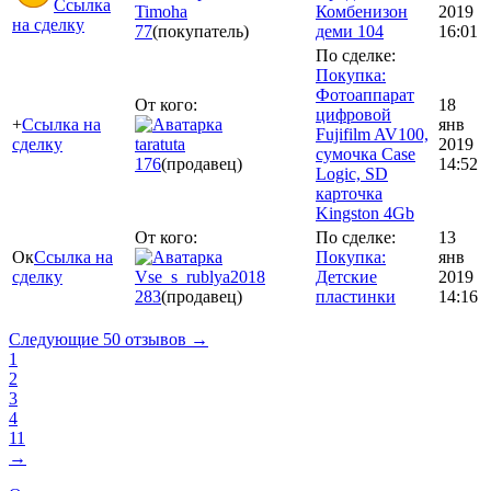
Ссылка
Timoha
Комбенизон
2019
на сделку
77
(покупатель)
деми 104
16:01
По сделке:
Покупка:
Фотоаппарат
От кого:
18
цифровой
+
Ссылка на
янв
Fujifilm AV100,
сделку
taratuta
2019
сумочка Case
176
(продавец)
14:52
Logic, SD
карточка
Kingston 4Gb
От кого:
По сделке:
13
Ок
Ссылка на
Покупка:
янв
сделку
Vse_s_rublya2018
Детские
2019
283
(продавец)
пластинки
14:16
Следующие 50 отзывов →
1
2
3
4
11
→