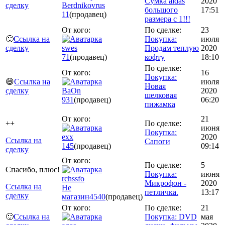
Сумка aidas
2020
сделку
Berdnikovrus
большого
17:51
11
(продавец)
размера с 1!!!
От кого:
По сделке:
23
🙂
Ссылка на
Покупка:
июля
сделку
swes
Продам теплую
2020
71
(продавец)
кофту
18:10
По сделке:
От кого:
16
Покупка:
😄
Ссылка на
июля
Новая
сделку
BaOn
2020
шелковая
931
(продавец)
06:20
пижамка
От кого:
21
++
По сделке:
июня
Покупка:
exx
2020
Ссылка на
Сапоги
145
(продавец)
09:14
сделку
От кого:
По сделке:
5
Спасибо, плюс!
Покупка:
июня
rchssfo
Микрофон -
2020
Ссылка на
Не
петличка.
13:17
сделку
магазин
4540
(продавец)
От кого:
По сделке:
21
🙂
Ссылка на
Покупка: DVD
мая