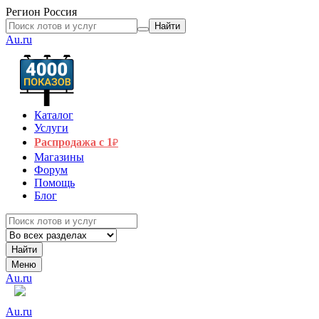
Регион
Россия
Найти
Au.ru
Каталог
Услуги
Распродажа с 1
₽
Магазины
Форум
Помощь
Блог
Найти
Меню
Au.ru
Au.ru