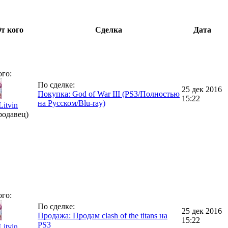
т кого
Сделка
Дата
ого:
По сделке:
25 дек 2016
Покупка: God of War III (PS3/Полностью
15:22
на Русском/Blu-ray)
Litvin
родавец)
ого:
По сделке:
25 дек 2016
Продажа: Продам clash of the titans на
15:22
PS3
Litvin