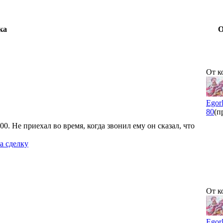
ка
О
От к
Egor
80
(п
00. Не приехал во время, когда звонил ему он сказал, что
а сделку
От к
Egor