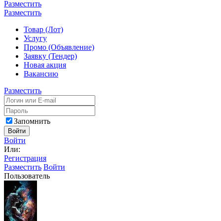
Разместить
Разместить
Товар (Лот)
Услугу
Промо (Объявление)
Заявку (Тендер)
Новая акция
Вакансию
Разместить
Запомнить
Войти
Войти
Или:
Регистрация
Разместить
Войти
Пользователь