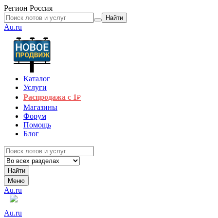
Регион
Россия
Найти
Au.ru
Каталог
Услуги
Распродажа с 1
₽
Магазины
Форум
Помощь
Блог
Найти
Меню
Au.ru
Au.ru