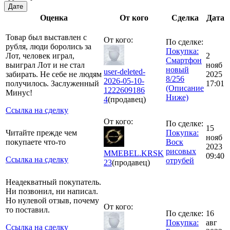
Дате
Оценка
От кого
Сделка
Дата
Товар был выставлен с
От кого:
По сделке:
рубля, люди боролись за
Покупка:
Лот, человек играл,
2
Смартфон
выиграл Лот и не стал
нояб
новый
user-deleted-
забирать. Не себе не людям
2025
8/256
2026-05-10-
получилось. Заслуженный
17:01
(Описание
1222609186
Минус!
Ниже)
4
(продавец)
Ссылка на сделку
От кого:
По сделке:
15
Читайте прежде чем
Покупка:
нояб
покупаете что-то
Воск
2023
рисовых
MMEBEL.KRSK
09:40
Ссылка на сделку
отрубей
23
(продавец)
Неадекватный покупатель.
Ни позвонил, ни написал.
Но нулевой отзыв, почему
От кого:
то поставил.
По сделке:
16
Покупка:
авг
Ссылка на сделку