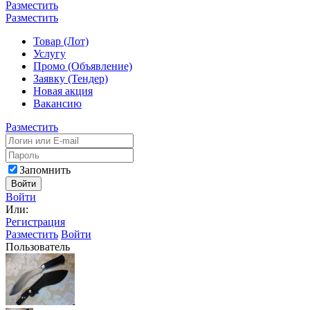
Разместить
Разместить
Товар (Лот)
Услугу
Промо (Объявление)
Заявку (Тендер)
Новая акция
Вакансию
Разместить
Запомнить
Войти
Войти
Или:
Регистрация
Разместить
Войти
Пользователь