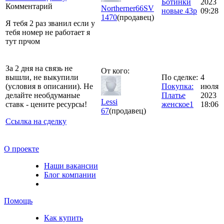
Ботинки
2023
Комментарий
Northerner66SV
новые 43р
09:28
1470
(продавец)
Я тебя 2 раз званил если у
тебя номер не работает я
тут прчом
За 2 дня на связь не
От кого:
вышли, не выкупили
По сделке:
4
(условия в описании). Не
Покупка:
июля
делайте необдуманые
Платье
2023
Lessi
ставк - цените ресурсы!
женское1
18:06
67
(продавец)
Ссылка на сделку
О проекте
Наши вакансии
Блог компании
Помощь
Как купить