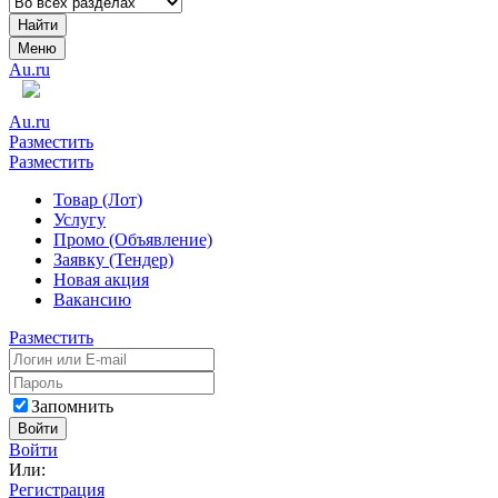
Найти
Меню
Au.ru
Au.ru
Разместить
Разместить
Товар (Лот)
Услугу
Промо (Объявление)
Заявку (Тендер)
Новая акция
Вакансию
Разместить
Запомнить
Войти
Войти
Или:
Регистрация