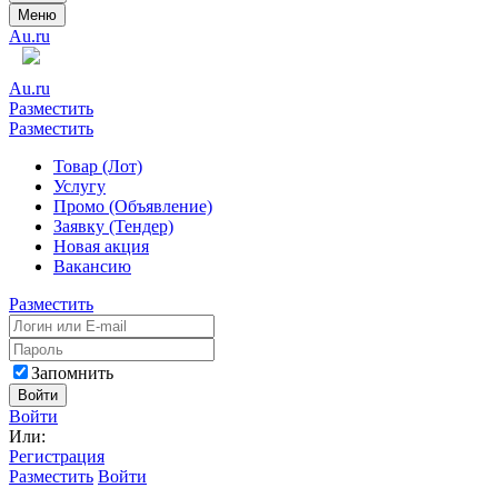
Меню
Au.ru
Au.ru
Разместить
Разместить
Товар (Лот)
Услугу
Промо (Объявление)
Заявку (Тендер)
Новая акция
Вакансию
Разместить
Запомнить
Войти
Войти
Или:
Регистрация
Разместить
Войти