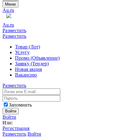
Меню
Au.ru
Au.ru
Разместить
Разместить
Товар (Лот)
Услугу
Промо (Объявление)
Заявку (Тендер)
Новая акция
Вакансию
Разместить
Запомнить
Войти
Войти
Или:
Регистрация
Разместить
Войти