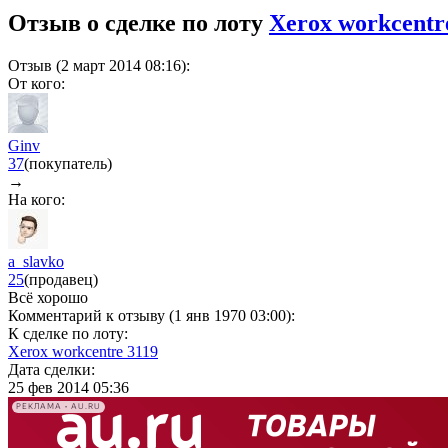
Отзыв о сделке по лоту
Xerox workcentr
Отзыв (2 март 2014 08:16):
От кого:
Ginv
37
(покупатель)
→
На кого:
a_slavko
25
(продавец)
Всё хорошо
Комментарий к отзыву (1 янв 1970 03:00):
К сделке по лоту:
Xerox workcentre 3119
Дата сделки:
25 фев 2014 05:36
РЕКЛАМА • AU.RU