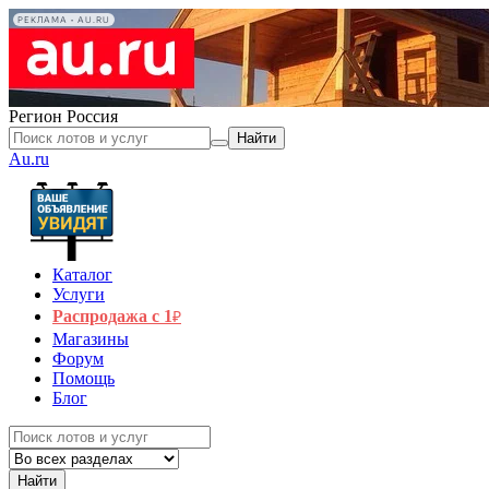
РЕКЛАМА • AU.RU
Регион
Россия
Найти
Au.ru
Каталог
Услуги
Распродажа с 1
₽
Магазины
Форум
Помощь
Блог
Найти