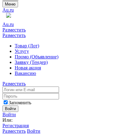
Меню
Au.ru
Au.ru
Разместить
Разместить
Товар (Лот)
Услугу
Промо (Объявление)
Заявку (Тендер)
Новая акция
Вакансию
Разместить
Запомнить
Войти
Войти
Или:
Регистрация
Разместить
Войти