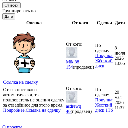
От всех
Группировать по
Дате
Оценка
От кого
Сделка
Дата
От кого:
По
8
сделке:
июля
Покупка:
2026
Жёсткий
Miki88
13:05
диск
154
(продавец)
Ссылка на сделку
От кого:
Отзыв поставлен
По
20
автоматически, т.к.
сделке:
мая
пользователь не оценил сделку
Покупка:
2026
за отведённое для этого время.
Жесткий
asdrewq
11:37
Подробнее
.
Ссылка на сделку
диск 1Тб
40
(продавец)
О проекте