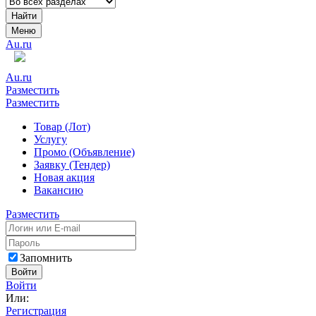
Найти
Меню
Au.ru
Au.ru
Разместить
Разместить
Товар (Лот)
Услугу
Промо (Объявление)
Заявку (Тендер)
Новая акция
Вакансию
Разместить
Запомнить
Войти
Войти
Или:
Регистрация