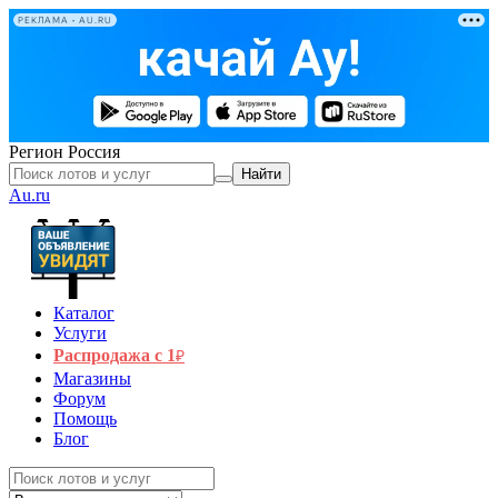
РЕКЛАМА • AU.RU
Регион
Россия
Найти
Au.ru
Каталог
Услуги
Распродажа с 1
₽
Магазины
Форум
Помощь
Блог