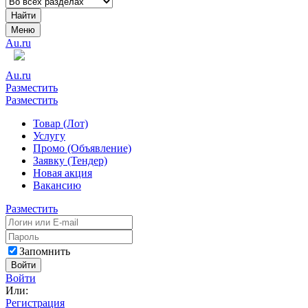
Найти
Меню
Au.ru
Au.ru
Разместить
Разместить
Товар (Лот)
Услугу
Промо (Объявление)
Заявку (Тендер)
Новая акция
Вакансию
Разместить
Запомнить
Войти
Войти
Или:
Регистрация