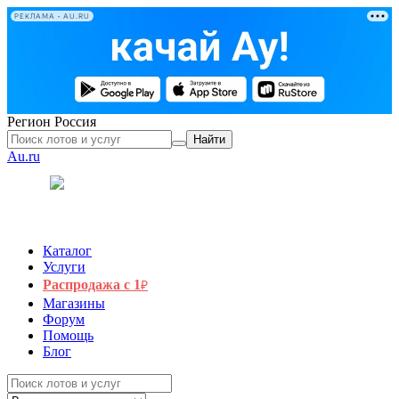
РЕКЛАМА • AU.RU
Регион
Россия
Найти
Au.ru
Каталог
Услуги
Распродажа с 1
₽
Магазины
Форум
Помощь
Блог