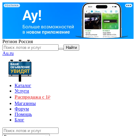
РЕКЛАМА
Регион
Россия
Найти
Au.ru
Каталог
Услуги
Распродажа с 1
₽
Магазины
Форум
Помощь
Блог