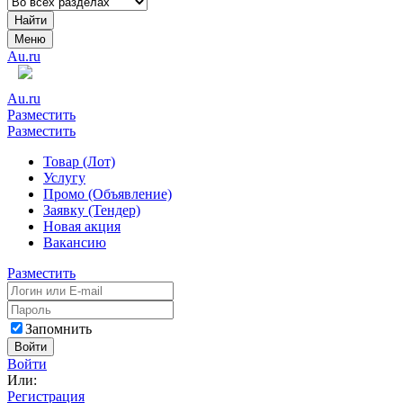
Найти
Меню
Au.ru
Au.ru
Разместить
Разместить
Товар (Лот)
Услугу
Промо (Объявление)
Заявку (Тендер)
Новая акция
Вакансию
Разместить
Запомнить
Войти
Войти
Или:
Регистрация