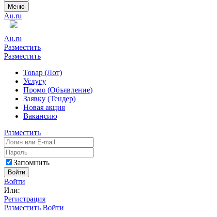
Меню
Au.ru
Au.ru
Разместить
Разместить
Товар (Лот)
Услугу
Промо (Объявление)
Заявку (Тендер)
Новая акция
Вакансию
Разместить
Запомнить
Войти
Войти
Или:
Регистрация
Разместить
Войти