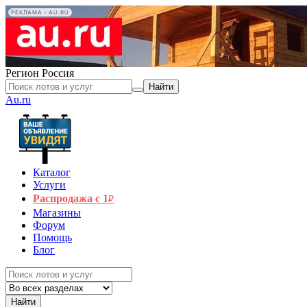
РЕКЛАМА • AU.RU
Регион
Россия
Найти
Au.ru
Каталог
Услуги
Распродажа с 1
₽
Магазины
Форум
Помощь
Блог
Найти