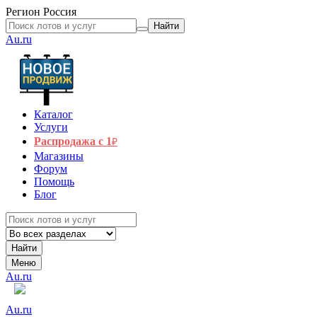
Регион
Россия
Найти
Au.ru
Каталог
Услуги
Распродажа с 1
₽
Магазины
Форум
Помощь
Блог
Найти
Меню
Au.ru
Au.ru